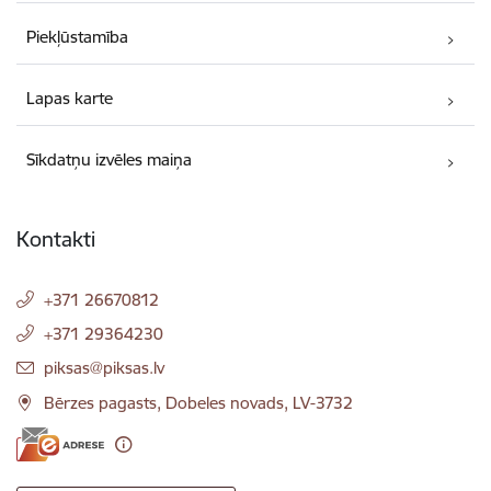
Piekļūstamība
Lapas karte
Sīkdatņu izvēles maiņa
Kontakti
+371 26670812
+371 29364230
E-pasts:
piksas@piksas.lv
Bērzes pagasts, Dobeles novads, LV-3732