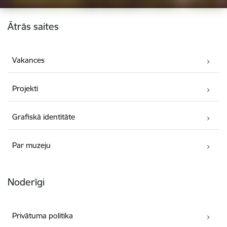
Kājene
Ātrās saites
Vakances
Projekti
Grafiskā identitāte
Par muzeju
Noderīgi
Privātuma politika