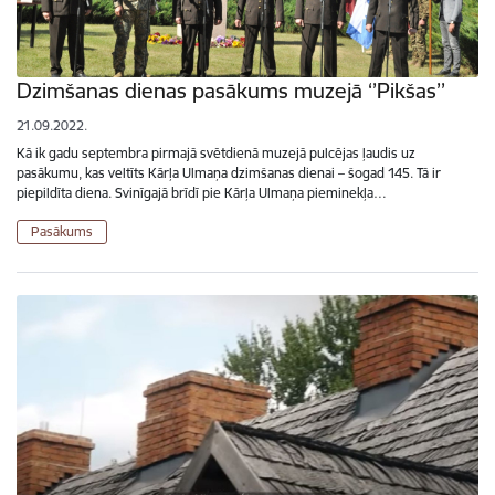
Dzimšanas dienas pasākums muzejā ‘’Pikšas’’
21.09.2022.
Kā ik gadu septembra pirmajā svētdienā muzejā pulcējas ļaudis uz
pasākumu, kas veltīts Kārļa Ulmaņa dzimšanas dienai – šogad 145. Tā ir
piepildīta diena. Svinīgajā brīdī pie Kārļa Ulmaņa pieminekļa…
Pasākums