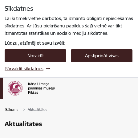
Pāriet uz lapas saturu
Sīkdatnes
Spied
lai meklētu
Enter
Lai šī tīmekļvietne darbotos, tā izmanto obligāti nepieciešamās
sīkdatnes. Ar Jūsu piekrišanu papildus šajā vietnē var tikt
izmantotas statistikas un sociālo mediju sīkdatnes.
Lūdzu, atzīmējiet savu izvēli:
Noraidīt
Apstiprināt visas
Pārvaldīt sīkdatnes
Sākums
Aktualitātes
Aktualitātes