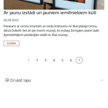
Ar jaunu izstādi un jauniem iemītniekiem kūtī
05.09.2022.
Pavasaris ar ceriņu smaržām un ziedu krāšņumu ne tikai plašajā Ceriņu
dārzā Dobelē, bet arī pie mums muzejā, ko ieskauj Zemgales plašie lauki.
Apmeklētājiem piedāvājām skatīt ne tikai muzeja…
Izstāde
Lapošana
1
3
4
5
6
7
Lapa
Lapa
Lapa
Lapa
Pašreizējā lapa
Drukāt lapu