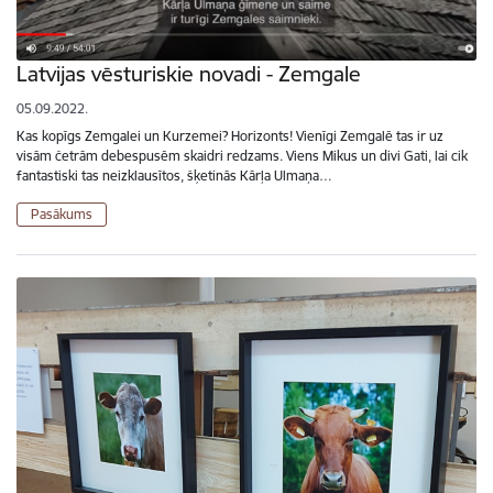
Latvijas vēsturiskie novadi - Zemgale
05.09.2022.
Kas kopīgs Zemgalei un Kurzemei? Horizonts! Vienīgi Zemgalē tas ir uz
visām četrām debespusēm skaidri redzams. Viens Mikus un divi Gati, lai cik
fantastiski tas neizklausītos, šķetinās Kārļa Ulmaņa…
Pasākums