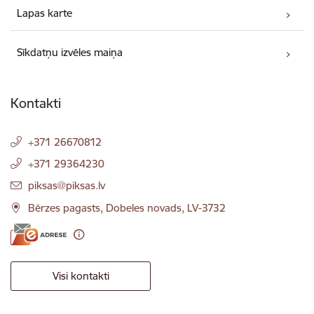
Lapas karte
Sīkdatņu izvēles maiņa
Kontakti
+371 26670812
+371 29364230
E-pasts:
piksas@piksas.lv
Bērzes pagasts, Dobeles novads, LV-3732
Visi kontakti