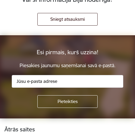
Sniegt atsauksmi
Esi pirmais, kurš uzzina!
Piesakies jaunumu saņemšanai savā e-pastā.
Kājene
Ātrās saites