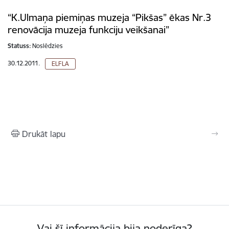
“K.Ulmaņa piemiņas muzeja “Pikšas” ēkas Nr.3
renovācija muzeja funkciju veikšanai”
Statuss:
Noslēdzies
30.12.2011.
ELFLA
Drukāt lapu
Vai šī informācija bija noderīga?