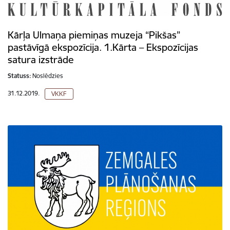
Kārļa Ulmaņa piemiņas muzeja “Pikšas”
pastāvīgā ekspozīcija. 1.Kārta – Ekspozīcijas
satura izstrāde
Statuss:
Noslēdzies
31.12.2019.
VKKF