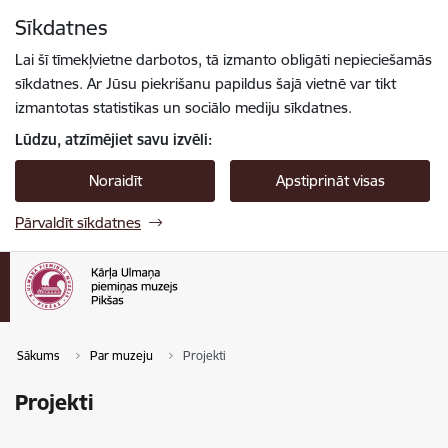
Pāriet uz lapas saturu
Sīkdatnes
Spied
lai meklētu
Enter
Lai šī tīmekļvietne darbotos, tā izmanto obligāti nepieciešamās
sīkdatnes. Ar Jūsu piekrišanu papildus šajā vietnē var tikt
izmantotas statistikas un sociālo mediju sīkdatnes.
Lūdzu, atzīmējiet savu izvēli:
Noraidīt
Apstiprināt visas
Pārvaldīt sīkdatnes
Sākums
Par muzeju
Projekti
Projekti