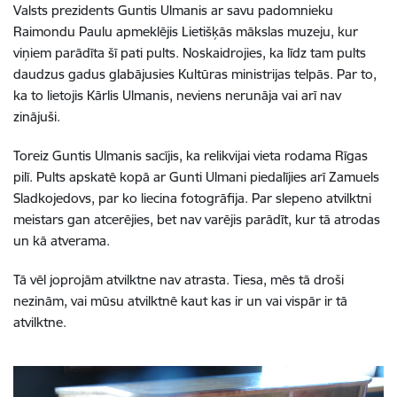
Valsts prezidents Guntis Ulmanis ar savu padomnieku
Raimondu Paulu apmeklējis Lietišķās mākslas muzeju, kur
viņiem parādīta šī pati pults. Noskaidrojies, ka līdz tam pults
daudzus gadus glabājusies Kultūras ministrijas telpās. Par to,
ka to lietojis Kārlis Ulmanis, neviens nerunāja vai arī nav
zinājuši.
Toreiz Guntis Ulmanis sacījis, ka relikvijai vieta rodama Rīgas
pilī. Pults apskatē kopā ar Gunti Ulmani piedalījies arī Zamuels
Sladkojedovs, par ko liecina fotogrāfija. Par slepeno atvilktni
meistars gan atcerējies, bet nav varējis parādīt, kur tā atrodas
un kā atverama.
Tā vēl joprojām atvilktne nav atrasta. Tiesa, mēs tā droši
nezinām, vai mūsu atvilktnē kaut kas ir un vai vispār ir tā
atvilktne.