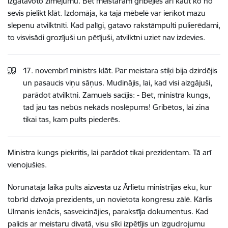
izgatavoto zīmējumu. Bet meistaram gribējies arī kaut ko no
sevis pielikt klāt. Izdomāja, ka tajā mēbelē var ierīkot mazu
slepenu atvilktnīti. Kad palīgi, gatavo rakstāmpulti pulierēdami,
to visvisādi grozījuši un pētījuši, atvilktni uziet nav izdevies.
17. novembrī ministrs klāt. Par meistara stiķi bija dzirdējis
un pasaucis viņu sāņus. Mudinājis, lai, kad visi aizgājuši,
parādot atvilktni. Zamuels sacījis: - Bet, ministra kungs,
tad jau tas nebūs nekāds noslēpums! Gribētos, lai zina
tikai tas, kam pults piederēs.
Ministra kungs piekritis, lai parādot tikai prezidentam. Tā arī
vienojušies.
Norunātajā laikā pults aizvesta uz Ārlietu ministrijas ēku, kur
tobrīd dzīvoja prezidents, un novietota kongresu zālē. Kārlis
Ulmanis ienācis, sasveicinājies, parakstīja dokumentus. Kad
palicis ar meistaru divatā, visu sīki izpētījis un izgudrojumu