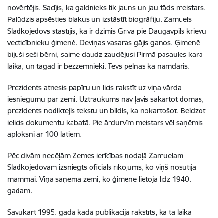
novērtējis. Sacījis, ka galdnieks tik jauns un jau tāds meistars.
Palūdzis apsēsties blakus un izstāstīt biogrāfiju. Zamuels
Sladkojedovs stāstījis, ka ir dzimis Grīvā pie Daugavpils krievu
vecticībnieku ģimenē. Deviņas vasaras gājis ganos. Ģimenē
bijuši seši bērni, saime daudz zaudējusi Pirmā pasaules kara
laikā, un tagad ir bezzemnieki. Tēvs pelnās kā namdaris.
Prezidents atnesis papīru un licis rakstīt uz viņa vārda
iesniegumu par zemi. Uztraukums nav ļāvis sakārtot domas,
prezidents nodiktējis tekstu un bildis, ka nokārtošot. Beidzot
ielicis dokumentu kabatā. Pie ārdurvīm meistars vēl saņēmis
aploksni ar 100 latiem.
Pēc divām nedēļām Zemes ierīcības nodaļā Zamuelam
Sladkojedovam izsniegts oficiāls rīkojums, ko viņš nosūtīja
mammai. Viņa saņēma zemi, ko ģimene lietoja līdz 1940.
gadam.
Savukārt 1995. gada kādā publikācijā rakstīts, ka tā laika