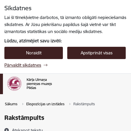
Pāriet uz lapas saturu
Sīkdatnes
Spied
lai meklētu
Enter
Lai šī tīmekļvietne darbotos, tā izmanto obligāti nepieciešamās
sīkdatnes. Ar Jūsu piekrišanu papildus šajā vietnē var tikt
izmantotas statistikas un sociālo mediju sīkdatnes.
Lūdzu, atzīmējiet savu izvēli:
Noraidīt
Apstiprināt visas
Pārvaldīt sīkdatnes
Sākums
Ekspozīcijas un izstādes
Rakstāmpults
Rakstāmpults
Atskaņot tekstu