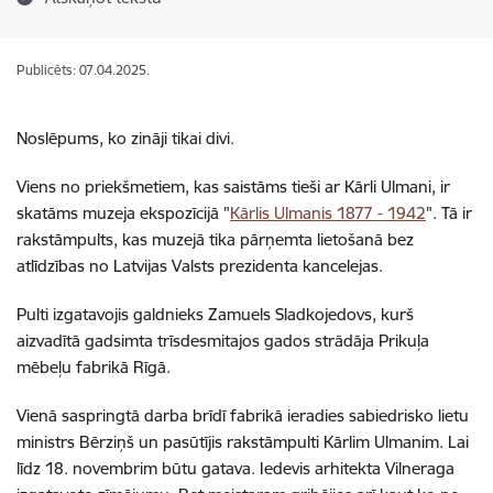
Publicēts: 07.04.2025.
Noslēpums, ko zināji tikai divi.
Viens no priekšmetiem, kas saistāms tieši ar Kārli Ulmani, ir
skatāms muzeja ekspozīcijā "
Kārlis Ulmanis 1877 - 1942
". Tā ir
rakstāmpults, kas muzejā tika pārņemta lietošanā bez
atlīdzības no Latvijas Valsts prezidenta kancelejas.
Pulti izgatavojis galdnieks Zamuels Sladkojedovs, kurš
aizvadītā gadsimta trīsdesmitajos gados strādāja Prikuļa
mēbeļu fabrikā Rīgā.
Vienā saspringtā darba brīdī fabrikā ieradies sabiedrisko lietu
ministrs Bērziņš un pasūtījis rakstāmpulti Kārlim Ulmanim. Lai
līdz 18. novembrim būtu gatava. Iedevis arhitekta Vilneraga