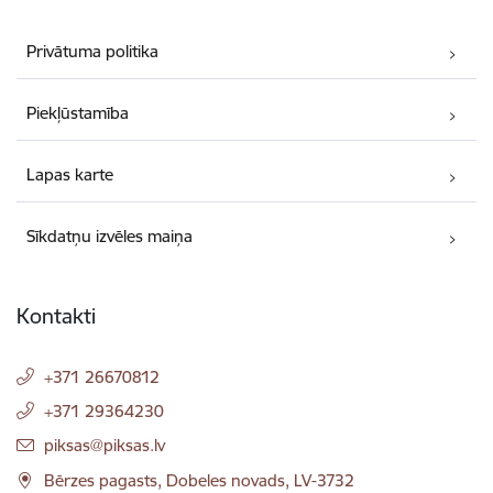
Privātuma politika
Piekļūstamība
Lapas karte
Sīkdatņu izvēles maiņa
Kontakti
+371 26670812
+371 29364230
E-pasts:
piksas@piksas.lv
Bērzes pagasts, Dobeles novads, LV-3732