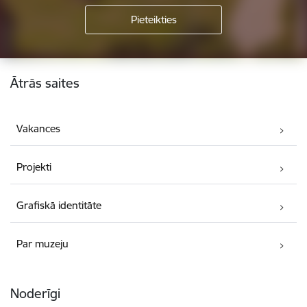
Kājene
Ātrās saites
Vakances
Projekti
Grafiskā identitāte
Par muzeju
Noderīgi