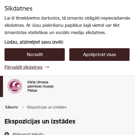
Pāriet uz lapas saturu
Sīkdatnes
Spied
lai meklētu
Enter
Lai šī tīmekļvietne darbotos, tā izmanto obligāti nepieciešamās
sīkdatnes. Ar Jūsu piekrišanu papildus šajā vietnē var tikt
izmantotas statistikas un sociālo mediju sīkdatnes.
Lūdzu, atzīmējiet savu izvēli:
Noraidīt
Apstiprināt visas
Pārvaldīt sīkdatnes
Sākums
Ekspozīcijas un izstādes
Ekspozīcijas un izstādes
Atskaņot tekstu