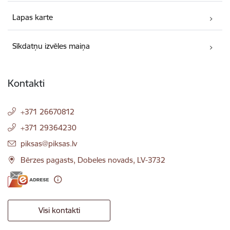
Lapas karte
Sīkdatņu izvēles maiņa
Kontakti
+371 26670812
+371 29364230
E-pasts:
piksas@piksas.lv
Bērzes pagasts, Dobeles novads, LV-3732
Visi kontakti