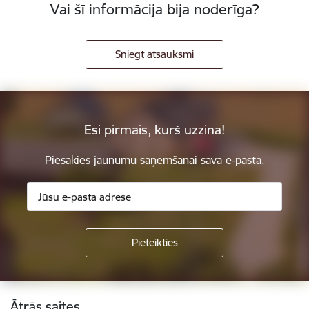
Vai šī informācija bija noderīga?
Sniegt atsauksmi
Esi pirmais, kurš uzzina!
Piesakies jaunumu saņemšanai savā e-pastā.
Kājene
Ātrās saites