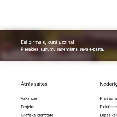
Esi pirmais, kurš uzzina!
Piesakies jaunumu saņemšanai savā e-pastā.
Kājene
Ātrās saites
Noderīg
Vakances
Privātuma
Projekti
Piekļūsta
Grafiskā identitāte
Lapas kar