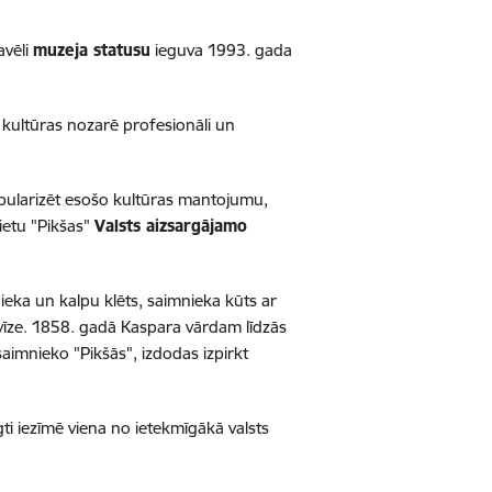
avēli
muzeja statusu
ieguva 1993. gada
s kultūras nozarē profesionāli un
opularizēt esošo kultūras mantojumu,
ietu "Pikšas"
Valsts aizsargājamo
ieka un kalpu klēts, saimnieka kūts ar
avīze. 1858. gadā Kaspara vārdam līdzās
saimnieko "Pikšās", izdodas izpirkt
gti iezīmē viena no ietekmīgākā valsts