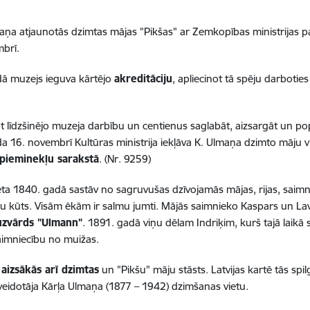
aņa atjaunotās dzimtas mājas "Pikšas" ar Zemkopības ministrijas p
brī.
ā muzejs ieguva kārtējo
akreditāciju
, apliecinot tā spēju darbotie
ot līdzšinējo muzeja darbību un centienus saglabāt, aizsargāt un p
a 16. novembrī Kultūras ministrija iekļāva K. Ulmaņa dzimto māju v
 pieminekļu sarakstā
. (Nr. 9259)
ēta 1840. gadā sastāv no sagruvušas dzīvojamās mājas, rijas, saimn
alpu kūts. Visām ēkām ir salmu jumti. Mājās saimnieko Kaspars un L
uzvārds "Ulmann"
. 1891. gadā viņu dēlam Indriķim, kurš tajā laikā 
aimniecību no muižas.
o
aizsākās arī dzimtas
un "Pikšu" māju stāsts. Latvijas kartē tās spil
veidotāja Kārļa Ulmaņa (1877 – 1942) dzimšanas vietu.