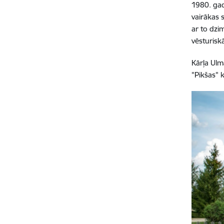
1980. gad
vairākas 
ar to dzi
vēsturisk
Kārļa Ul
"Pikšas" 