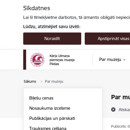
Pāriet uz lapas saturu
Sīkdatnes
Lai šī tīmekļvietne darbotos, tā izmanto obligāti nepiec
Lūdzu, atzīmējiet savu izvēli:
Noraidīt
Apstiprināt visas
Par muzeju
Sākums
Par muzeju
Par m
Biļešu cenas
Nosaukuma izcelsme
Atska
Publikācijas un pārskati
Publicēts: 
Trauksmes celšana