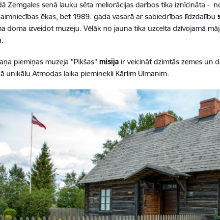
ā Zemgales senā lauku sēta meliorācijas darbos tika iznīcināta - 
saimniecības ēkas, bet 1989. gada vasarā ar sabiedrības līdzdalību
ma doma izveidot muzeju. Vēlāk no jauna tika uzcelta dzīvojamā māja u
ā.
maņa piemiņas muzeja "Pikšas"
misija
ir veicināt dzimtās zemes un d
kā unikālu Atmodas laika pieminekli Kārlim Ulmanim.