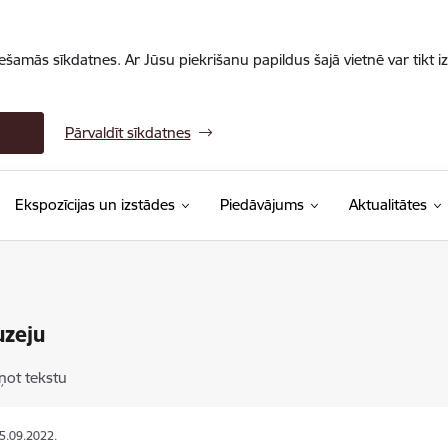
iešamās sīkdatnes. Ar Jūsu piekrišanu papildus šajā vietnē var tikt i
Pārvaldīt sīkdatnes
Ekspozīcijas un izstādes
Piedāvājums
Aktualitātes
uzeju
ņot tekstu
05.09.2022.