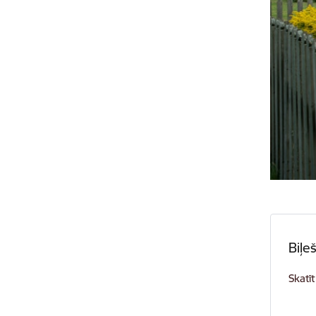
Biļe
Skatīt