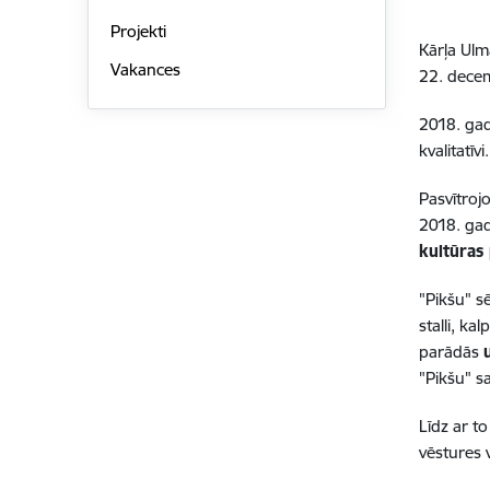
Projekti
Kārļa Ulm
Vakances
22. decem
2018. gad
kvalitatīvi.
Pasvītroj
2018. gad
kultūras
"Pikšu" s
stalli, k
parādās
"Pikšu" s
Līdz ar t
vēstures 