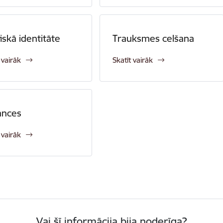
iskā identitāte
Trauksmes celšana
 vairāk
Skatīt vairāk
ances
 vairāk
Vai šī informācija bija noderīga?