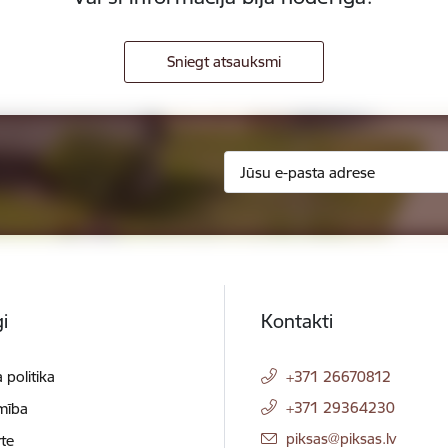
Sniegt atsauksmi
i
Kontakti
 politika
+371 26670812
+371 29364230
mība
E-pasts:
piksas@piksas.lv
te