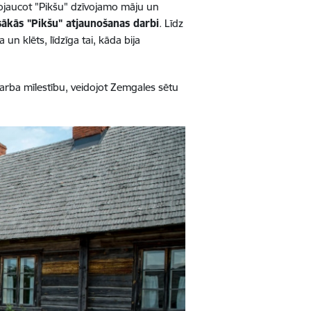
nojaucot "Pikšu" dzīvojamo māju un
sākās "Pikšu" atjaunošanas darbi
. Līdz
n klēts, līdzīga tai, kāda bija
arba mīlestību, veidojot Zemgales sētu