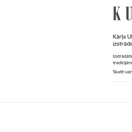
Kārļa U
izstrād
Izstrādāt
tradīcijām
Skatīt vai