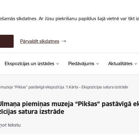
iešamās sīkdatnes. Ar Jūsu piekrišanu papildus šajā vietnē var tikt i
Pārvaldīt sīkdatnes
Ekspozīcijas un izstādes
Piedāvājums
Aktualitātes
uzeja “Pikšas” pastāvīgā ekspozīcija. 1.Kārta – Ekspozīcijas satura izstrāde
Ulmaņa piemiņas muzeja “Pikšas” pastāvīgā eks
īcijas satura izstrāde
ņot tekstu