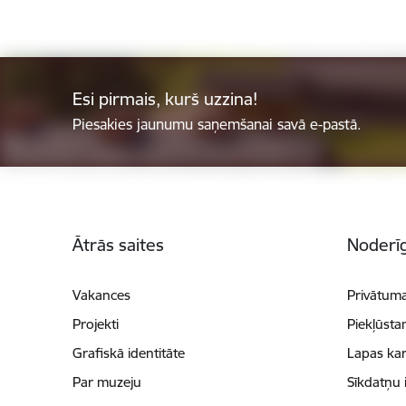
Esi pirmais, kurš uzzina!
Piesakies jaunumu saņemšanai savā e-pastā.
Kājene
Ātrās saites
Noderīg
Vakances
Privātuma
Projekti
Piekļūsta
Grafiskā identitāte
Lapas kar
Par muzeju
Sīkdatņu 