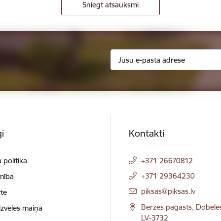
Sniegt atsauksmi
i
Kontakti
 politika
+371 26670812
+371 29364230
mība
E-pasts:
piksas@piksas.lv
te
Bērzes pagasts, Dobele
izvēles maiņa
LV-3732