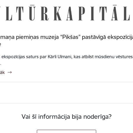
lmaņa piemiņas muzeja “Pikšas” pastāvīgā ekspozīcija
e
s ekspozīcijas saturs par Kārli Ulmani, kas atbilst mūsdienu vēstur
.
rāk
Vai šī informācija bija noderīga?