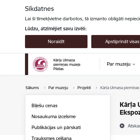
Pāriet uz lapas saturu
Sīkdatnes
Lai šī tīmekļvietne darbotos, tā izmanto obligāti nepiec
Lūdzu, atzīmējiet savu izvēli:
Noraidīt
Apstiprināt visas
Par muzeju
Sākums
Par muzeju
Projekti
Kārļa Ulmaņa piemiņas m
Kārļa 
Biļešu cenas
Ekspoz
Nosaukuma izcelsme
Atska
Publikācijas un pārskati
Trauksmes celšana