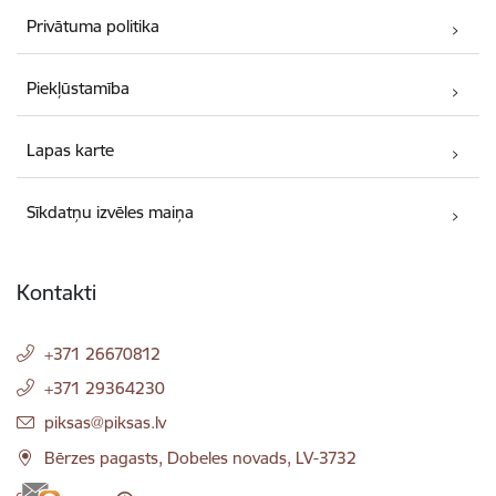
Privātuma politika
Piekļūstamība
Lapas karte
Sīkdatņu izvēles maiņa
Kontakti
+371 26670812
+371 29364230
E-pasts:
piksas@piksas.lv
Bērzes pagasts, Dobeles novads, LV-3732