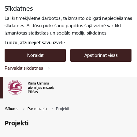
Pāriet uz lapas saturu
Sīkdatnes
Spied
lai meklētu
Enter
Lai šī tīmekļvietne darbotos, tā izmanto obligāti nepieciešamās
sīkdatnes. Ar Jūsu piekrišanu papildus šajā vietnē var tikt
izmantotas statistikas un sociālo mediju sīkdatnes.
Lūdzu, atzīmējiet savu izvēli:
Noraidīt
Apstiprināt visas
Pārvaldīt sīkdatnes
Sākums
Par muzeju
Projekti
Projekti