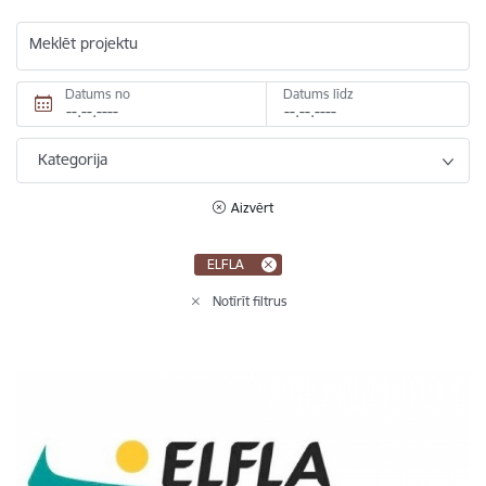
Meklēt projektu
Datums no
Datums līdz
Kategorija
Aizvērt
ELFLA
Notīrīt filtrus