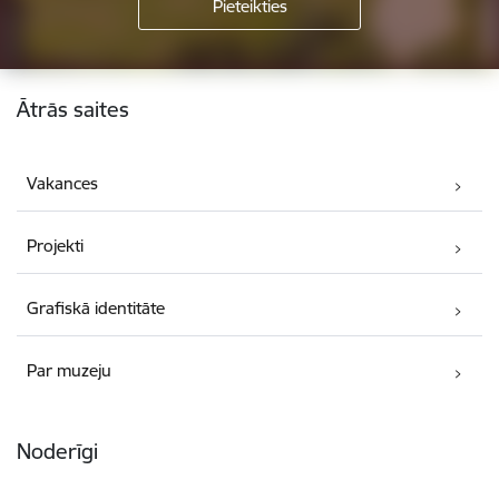
Kājene
Ātrās saites
Vakances
Projekti
Grafiskā identitāte
Par muzeju
Noderīgi