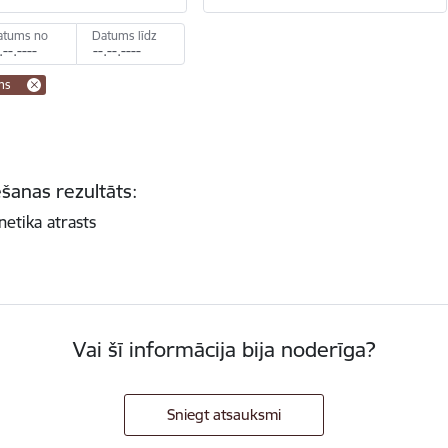
atums no
Datums līdz
ms
šanas rezultāts:
netika atrasts
Vai šī informācija bija noderīga?
Sniegt atsauksmi