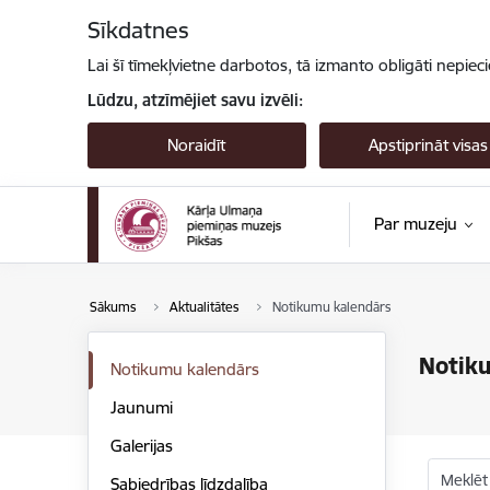
Pāriet uz lapas saturu
Sīkdatnes
Lai šī tīmekļvietne darbotos, tā izmanto obligāti nepiec
Lūdzu, atzīmējiet savu izvēli:
Noraidīt
Apstiprināt visas
Par muzeju
Sākums
Aktualitātes
Notikumu kalendārs
Notik
Notikumu kalendārs
Jaunumi
Galerijas
Meklēt
Sabiedrības līdzdalība