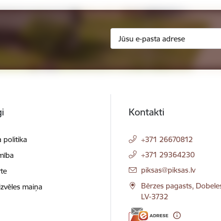
i
Kontakti
 politika
+371 26670812
+371 29364230
mība
E-pasts:
piksas@piksas.lv
te
Bērzes pagasts, Dobele
izvēles maiņa
LV-3732