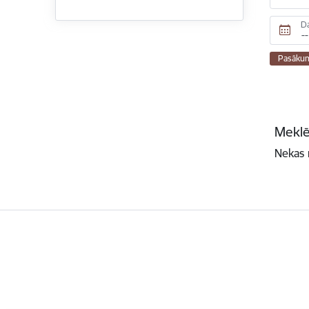
D
Pasāku
Meklē
Nekas 