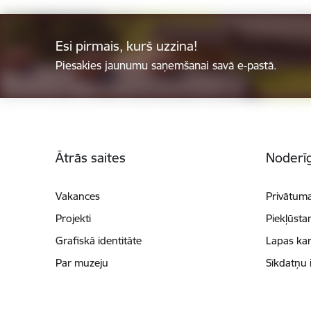
Esi pirmais, kurš uzzina!
Piesakies jaunumu saņemšanai savā e-pastā.
Kājene
Ātrās saites
Noderīg
Vakances
Privātuma
Projekti
Piekļūsta
Grafiskā identitāte
Lapas kar
Par muzeju
Sīkdatņu 