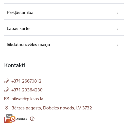
Piekļūstamība
Lapas karte
Sīkdatņu izvēles maiņa
Kontakti
+371 26670812
+371 29364230
E-pasts:
piksas@piksas.lv
Bērzes pagasts, Dobeles novads, LV-3732