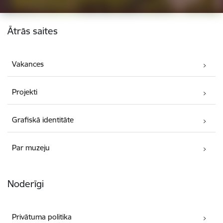
Kājene
Ātrās saites
Vakances
Projekti
Grafiskā identitāte
Par muzeju
Noderīgi
Privātuma politika