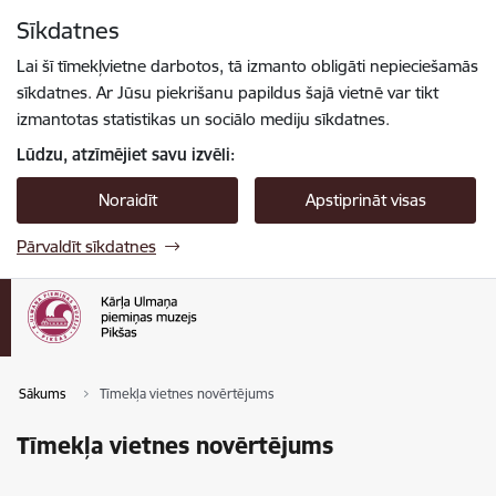
Pāriet uz lapas saturu
Sīkdatnes
Spied
lai meklētu
Enter
Lai šī tīmekļvietne darbotos, tā izmanto obligāti nepieciešamās
sīkdatnes. Ar Jūsu piekrišanu papildus šajā vietnē var tikt
izmantotas statistikas un sociālo mediju sīkdatnes.
Lūdzu, atzīmējiet savu izvēli:
Noraidīt
Apstiprināt visas
Pārvaldīt sīkdatnes
Sākums
Tīmekļa vietnes novērtējums
Tīmekļa vietnes novērtējums