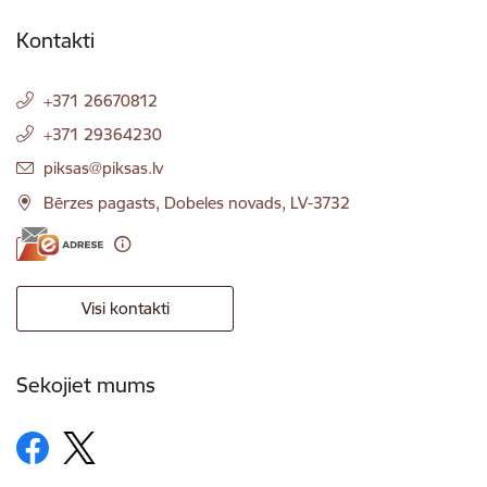
Kontakti
+371 26670812
+371 29364230
E-pasts:
piksas@piksas.lv
Bērzes pagasts, Dobeles novads, LV-3732
Visi kontakti
Sekojiet mums