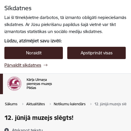
Pāriet uz lapas saturu
Sīkdatnes
Spied
lai meklētu
Enter
Lai šī tīmekļvietne darbotos, tā izmanto obligāti nepieciešamās
sīkdatnes. Ar Jūsu piekrišanu papildus šajā vietnē var tikt
izmantotas statistikas un sociālo mediju sīkdatnes.
Lūdzu, atzīmējiet savu izvēli:
Noraidīt
Apstiprināt visas
Pārvaldīt sīkdatnes
Sākums
Aktualitātes
Notikumu kalendārs
12. jūnijā muzejs slēgts
12. jūnijā muzejs slēgts!
Atskaņot tekstu