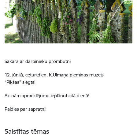
Sakarā ar darbinieku prombūtni
12. jūnijā, ceturtdien, K.Ulmaņa piemiņas muzejs
“Pikšas” slēgts!
Aicinām apmeklējumu ieplānot citā dienā!
Paldies par sapratni!
Saistītas tēmas