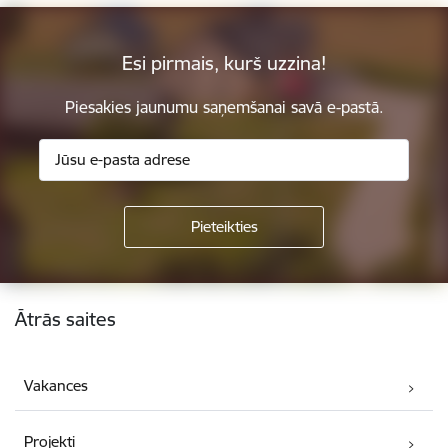
Esi pirmais, kurš uzzina!
Piesakies jaunumu saņemšanai savā e-pastā.
Kājene
Ātrās saites
Vakances
Projekti