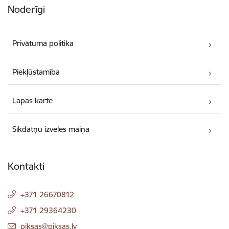
Noderīgi
Privātuma politika
Piekļūstamība
Lapas karte
Sīkdatņu izvēles maiņa
Kontakti
+371 26670812
+371 29364230
E-pasts:
piksas@piksas.lv