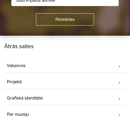
Kājene
Ātrās saites
Vakances
Projekti
Grafiskā identitāte
Par muzeju