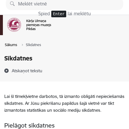
Pāriet uz lapas saturu
Spied
lai meklētu
Enter
Sākums
Sīkdatnes
Sīkdatnes
Atskaņot tekstu
Lai šī tīmekļvietne darbotos, tā izmanto obligāti nepieciešamās
sīkdatnes. Ar Jūsu piekrišanu papildus šajā vietnē var tikt
izmantotas statistikas un sociālo mediju sīkdatnes.
Pielāgot sīkdatnes