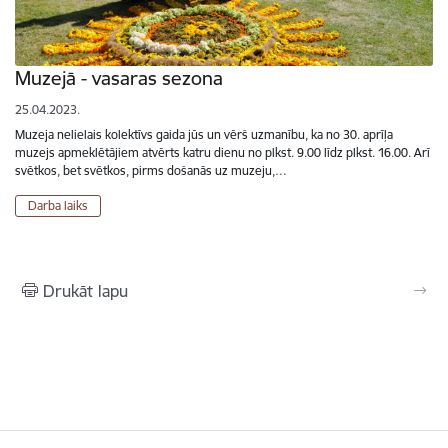
Muzejā - vasaras sezona
25.04.2023.
Muzeja nelielais kolektīvs gaida jūs un vērš uzmanību, ka no 30. aprīļa
muzejs apmeklētājiem atvērts katru dienu no plkst. 9.00 līdz plkst. 16.00. Arī
svētkos, bet svētkos, pirms došanās uz muzeju,…
Darba laiks
Drukāt lapu