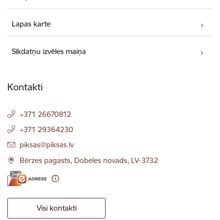
Lapas karte
Sīkdatņu izvēles maiņa
Kontakti
+371 26670812
+371 29364230
E-pasts:
piksas@piksas.lv
Bērzes pagasts, Dobeles novads, LV-3732
Visi kontakti