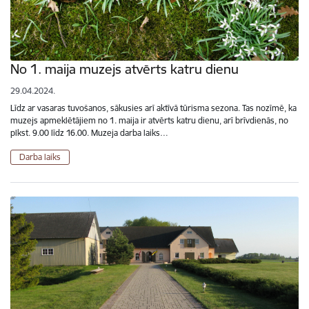
No 1. maija muzejs atvērts katru dienu
29.04.2024.
Līdz ar vasaras tuvošanos, sākusies arī aktīvā tūrisma sezona. Tas nozīmē, ka
muzejs apmeklētājiem no 1. maija ir atvērts katru dienu, arī brīvdienās, no
plkst. 9.00 līdz 16.00. Muzeja darba laiks…
Darba laiks