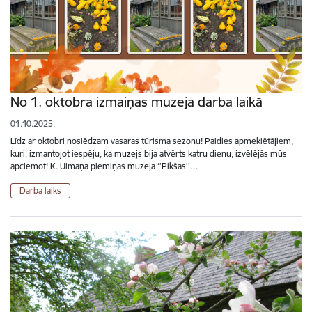
No 1. oktobra izmaiņas muzeja darba laikā
01.10.2025.
Līdz ar oktobri noslēdzam vasaras tūrisma sezonu! Paldies apmeklētājiem,
kuri, izmantojot iespēju, ka muzejs bija atvērts katru dienu, izvēlējās mūs
apciemot! K. Ulmaņa piemiņas muzeja ‘’Pikšas’’…
Darba laiks