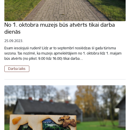
No 1. oktobra muzejs būs atvērts tikai darba
dienās
25.09.2023.
Esam iesoļojuši rudenī! Līdz ar to septembrī noslēdzas šī gada tūrisma
sezona. Tas nozīmē, ka muzejs apmeklētājiem no 1. oktobra līdz 1. maijam
būs atvērts (no plkst. 9.00 līdz 16.00) tikai darba…
Darba laiks