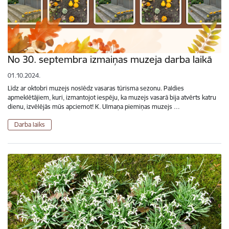
No 30. septembra izmaiņas muzeja darba laikā
01.10.2024.
Līdz ar oktobri muzejs noslēdz vasaras tūrisma sezonu. Paldies
apmeklētājiem, kuri, izmantojot iespēju, ka muzejs vasarā bija atvērts katru
dienu, izvēlējās mūs apciemot! K. Ulmaņa piemiņas muzejs …
Darba laiks