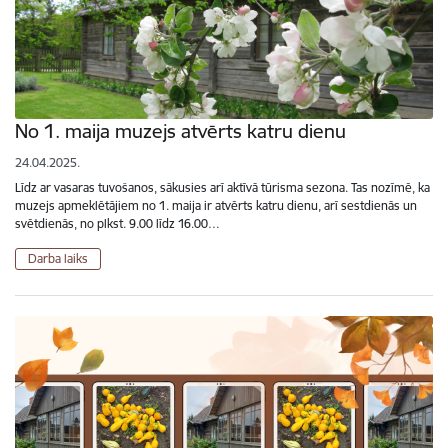
No 1. maija muzejs atvērts katru dienu
24.04.2025.
Līdz ar vasaras tuvošanos, sākusies arī aktīvā tūrisma sezona. Tas nozīmē, ka
muzejs apmeklētājiem no 1. maija ir atvērts katru dienu, arī sestdienās un
svētdienās, no plkst. 9.00 līdz 16.00…
Darba laiks