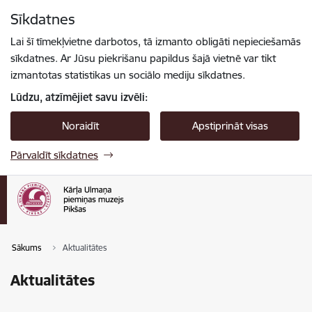
Pāriet uz lapas saturu
Sīkdatnes
Spied
lai meklētu
Enter
Lai šī tīmekļvietne darbotos, tā izmanto obligāti nepieciešamās
sīkdatnes. Ar Jūsu piekrišanu papildus šajā vietnē var tikt
izmantotas statistikas un sociālo mediju sīkdatnes.
Lūdzu, atzīmējiet savu izvēli:
Noraidīt
Apstiprināt visas
Pārvaldīt sīkdatnes
Sākums
Aktualitātes
Aktualitātes