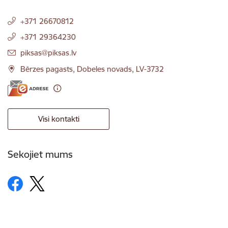
+371 26670812
+371 29364230
E-pasts:
piksas@piksas.lv
Bērzes pagasts, Dobeles novads, LV-3732
Visi kontakti
Sekojiet mums