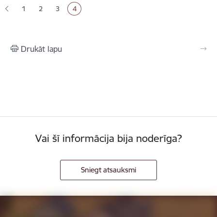
1
2
3
4
Lapa
Lapa
Lapa
Pašreizējā lapa
Drukāt lapu
Vai šī informācija bija noderīga?
Sniegt atsauksmi