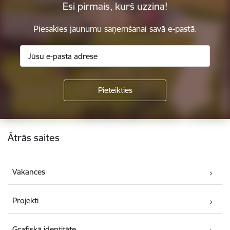
Esi pirmais, kurš uzzina!
Piesakies jaunumu saņemšanai savā e-pastā.
Kājene
Ātrās saites
Vakances
Projekti
Grafiskā identitāte