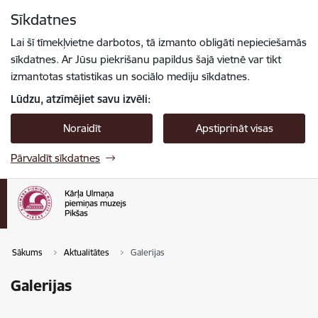
Pāriet uz lapas saturu
Sīkdatnes
Spied
lai meklētu
Enter
Lai šī tīmekļvietne darbotos, tā izmanto obligāti nepieciešamās
sīkdatnes. Ar Jūsu piekrišanu papildus šajā vietnē var tikt
izmantotas statistikas un sociālo mediju sīkdatnes.
Lūdzu, atzīmējiet savu izvēli:
Noraidīt
Apstiprināt visas
Pārvaldīt sīkdatnes
Sākums
Aktualitātes
Galerijas
Galerijas