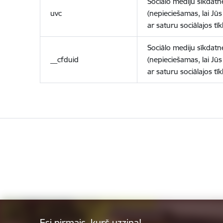
Sociālo mediju sīkdatn
uvc
(nepieciešamas, lai Jūs 
ar saturu sociālajos tīk
Sociālo mediju sīkdatn
__cfduid
(nepieciešamas, lai Jūs 
ar saturu sociālajos tīk
Esi pirmais, kurš uzzina!