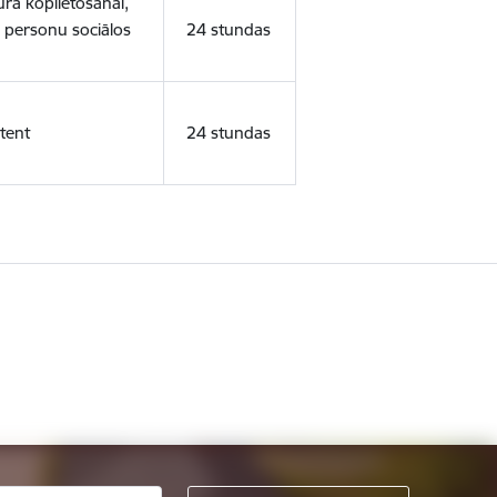
ura koplietošanai,
o personu sociālos
24 stundas
tent
24 stundas