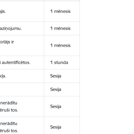
jis.
1 mēnesis
 paziņojumu.
1 mēnesis
otājs ir
1 mēnesis
 autentificētos.
1 stunda
kļa.
Sesija
Sesija
 nerādītu
Sesija
ēruši tos.
 nerādītu
Sesija
ēruši tos.