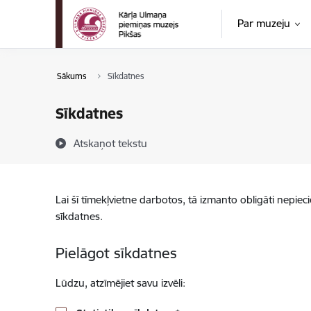
Pāriet uz lapas saturu
Par muzeju
Sākums
Sīkdatnes
Sīkdatnes
Atskaņot tekstu
Lai šī tīmekļvietne darbotos, tā izmanto obligāti nepiec
sīkdatnes.
Pielāgot sīkdatnes
Lūdzu, atzīmējiet savu izvēli: