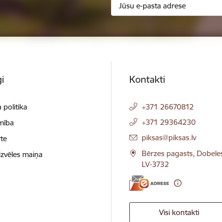
i
Kontakti
 politika
+371 26670812
+371 29364230
mība
E-pasts:
piksas@piksas.lv
te
Bērzes pagasts, Dobele
izvēles maiņa
LV-3732
Visi kontakti