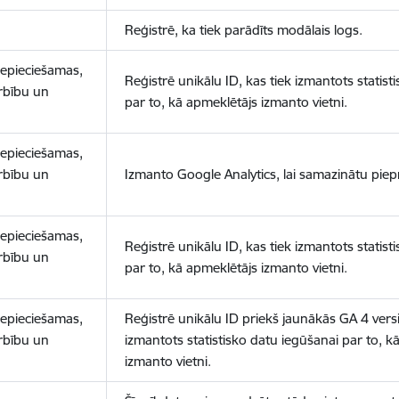
Reģistrē, ka tiek parādīts modālais logs.
nepieciešamas,
Reģistrē unikālu ID, kas tiek izmantots statist
arbību un
par to, kā apmeklētājs izmanto vietni.
nepieciešamas,
arbību un
Izmanto Google Analytics, lai samazinātu piep
nepieciešamas,
Reģistrē unikālu ID, kas tiek izmantots statist
arbību un
par to, kā apmeklētājs izmanto vietni.
nepieciešamas,
Reģistrē unikālu ID priekš jaunākās GA 4 versij
arbību un
izmantots statistisko datu iegūšanai par to, k
izmanto vietni.