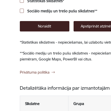
Statistikas sīkdatnes
*
Sociālo mediju un trešo pušu sīkdatnes
**
Noraidīt
Apstiprināt atzīmē
*
Statistikas sīkdatnes - nepieciešamas, lai uzlabotu v
**
Sociālo mediju un trešo pušu sīkdatnes - nepieciešamas
piemēram, Google Maps, PowerBI vai citus.
Privātuma politika
Detalizētāka informācija par izmantotajām
Sīkdatne
Grupa