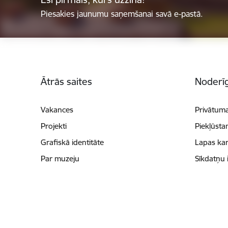
Piesakies jaunumu saņemšanai savā e-pastā.
Kājene
Ātrās saites
Noderīg
Vakances
Privātuma
Projekti
Piekļūsta
Grafiskā identitāte
Lapas kar
Par muzeju
Sīkdatņu 