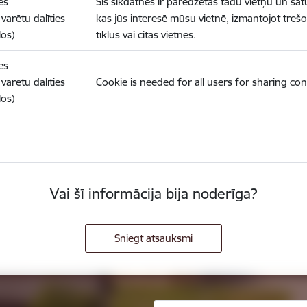
es
Šīs sīkdatnes ir paredzētas tādu vietņu un sat
varētu dalīties
kas jūs interesē mūsu vietnē, izmantojot treš
los)
tīklus vai citas vietnes.
es
varētu dalīties
Cookie is needed for all users for sharing con
los)
Vai šī informācija bija noderīga?
Sniegt atsauksmi