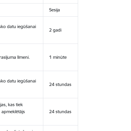
Sesija
isko datu iegūšanai
2 gadi
rasījuma līmeni.
1 minūte
isko datu iegūšanai
24 stundas
as, kas tiek
ā apmeklētājs
24 stundas