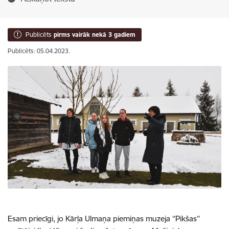
Publicēts
pirms vairāk nekā 3 gadiem
Publicēts: 05.04.2023.
Esam priecīgi, jo Kārļa Ulmaņa piemiņas muzeja ‘’Pikšas’’