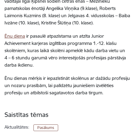
vadītājai Ilgai Ķipsnei šodien četras ēnas – Mežinieku
pamatskolas ēnotāji Angelika Viņņika (9.klase), Roberts
Laimonis Kuzmins (8. klase) un Jelgavas 4. vidusskolas – Baiba
Ivzāne (10. klase), Kristīne Šlūtiņa (10. klase).
Ē
nu diena
ir pasaul
ē
atpaz
ī
stama un atz
ī
ta Junior
Achievement karjeras izgl
ī
t
ī
bas programma 1.-12. kla
š
u
skol
ē
niem, kuras laik
ā
skol
ē
ni apmekl
ē
k
ā
du darba vietu un
4
–
6 stundu garum
ā
v
ē
ro interes
ē
jo
š
ā
s profesijas p
ā
rst
ā
vja
darba ikdienu.
Ē
nu dienas m
ē
r
ķ
is ir iepaz
ī
stin
ā
t skol
ē
nus ar da
ž
ā
du profesiju
un nozaru pras
ī
b
ā
m, lai pal
ī
dz
ē
tu jaunie
š
iem izv
ē
l
ē
ties
profesiju un atbilsto
š
i sagatavotos darba tirgum.
Saistītas tēmas
Aktualitātes:
Pasākums