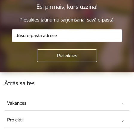
Esi pirmais, kurš uzzina!
Piesakies jaunumu saņemšanai savā e-pastā.
Kājene
Ātrās saites
Vakances
Projekti