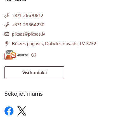
+371 26670812
+371 29364230
E-pasts:
piksas@piksas.lv
Bērzes pagasts, Dobeles novads, LV-3732
Visi kontakti
Sekojiet mums