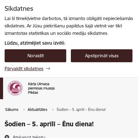
Pāriet uz lapas saturu
Sīkdatnes
Spied
lai meklētu
Enter
Lai šī tīmekļvietne darbotos, tā izmanto obligāti nepieciešamās
sīkdatnes. Ar Jūsu piekrišanu papildus šajā vietnē var tikt
izmantotas statistikas un sociālo mediju sīkdatnes.
Lūdzu, atzīmējiet savu izvēli:
Noraidīt
Apstiprināt visas
Pārvaldīt sīkdatnes
Sākums
Aktualitātes
Šodien – 5. aprīlī – Ēnu diena!
Šodien – 5. aprīlī – Ēnu diena!
Atskaņot tekstu