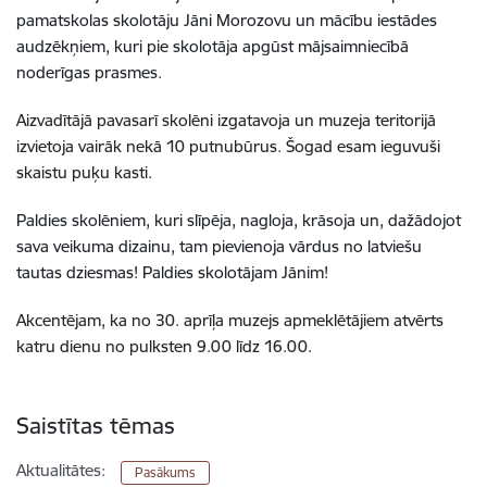
pamatskolas skolotāju Jāni Morozovu un mācību iestādes
audzēkņiem, kuri pie skolotāja apgūst mājsaimniecībā
noderīgas prasmes.
Aizvadītājā pavasarī skolēni izgatavoja un muzeja teritorijā
izvietoja vairāk nekā 10 putnubūrus. Šogad esam ieguvuši
skaistu puķu kasti.
Paldies skolēniem, kuri slīpēja, nagloja, krāsoja un, dažādojot
sava veikuma dizainu, tam pievienoja vārdus no latviešu
tautas dziesmas! Paldies skolotājam Jānim!
Akcentējam, ka no 30. aprīļa muzejs apmeklētājiem atvērts
katru dienu no pulksten 9.00 līdz 16.00.
Saistītas tēmas
Aktualitātes:
Pasākums