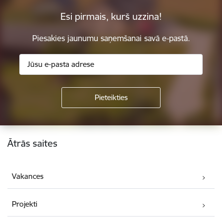
Esi pirmais, kurš uzzina!
Piesakies jaunumu saņemšanai savā e-pastā.
Kājene
Ātrās saites
Vakances
Projekti