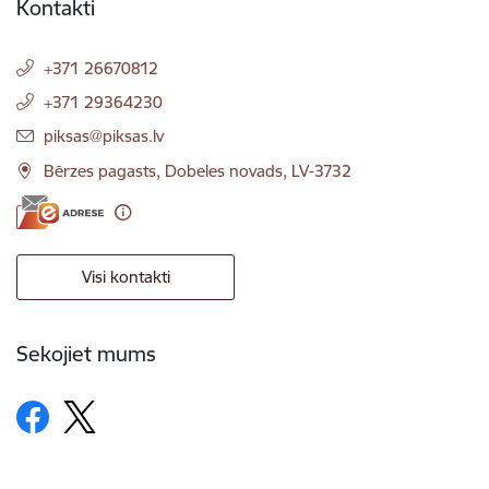
Kontakti
+371 26670812
+371 29364230
E-pasts:
piksas@piksas.lv
Bērzes pagasts, Dobeles novads, LV-3732
Visi kontakti
Sekojiet mums