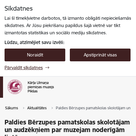
Pāriet uz lapas saturu
Sīkdatnes
Spied
lai meklētu
Enter
Lai šī tīmekļvietne darbotos, tā izmanto obligāti nepieciešamās
sīkdatnes. Ar Jūsu piekrišanu papildus šajā vietnē var tikt
izmantotas statistikas un sociālo mediju sīkdatnes.
Lūdzu, atzīmējiet savu izvēli:
Noraidīt
Apstiprināt visas
Pārvaldīt sīkdatnes
Sākums
Aktualitātes
Paldies Bērzupes pamatskolas skolotājam un a
Paldies Bērzupes pamatskolas skolotājam
un audzēkņiem par muzejam noderīgām