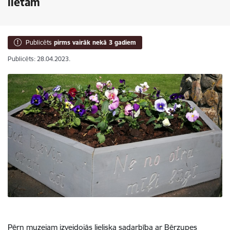
lietām
Publicēts
pirms vairāk nekā 3 gadiem
Publicēts: 28.04.2023.
Pērn muzejam izveidojās lieliska sadarbība ar Bērzupes