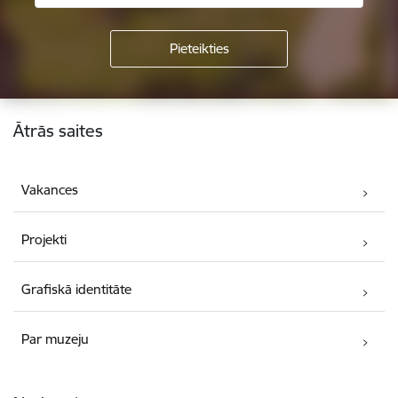
Kājene
Ātrās saites
Vakances
Projekti
Grafiskā identitāte
Par muzeju