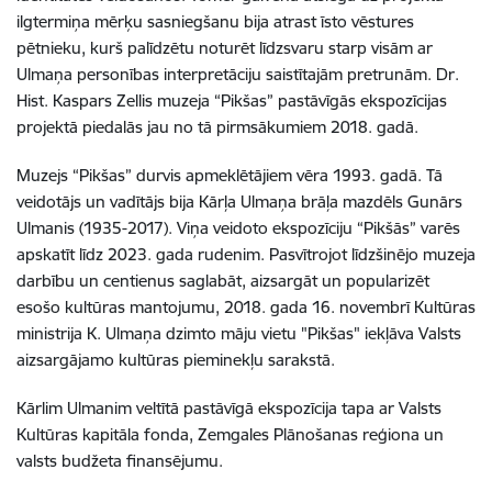
ilgtermiņa mērķu sasniegšanu bija atrast īsto vēstures
pētnieku, kurš palīdzētu noturēt līdzsvaru starp visām ar
Ulmaņa personības interpretāciju saistītajām pretrunām. Dr.
Hist. Kaspars Zellis muzeja “Pikšas” pastāvīgās ekspozīcijas
projektā piedalās jau no tā pirmsākumiem 2018. gadā.
Muzejs “Pikšas” durvis apmeklētājiem vēra 1993. gadā. Tā
veidotājs un vadītājs bija Kārļa Ulmaņa brāļa mazdēls Gunārs
Ulmanis (1935-2017). Viņa veidoto ekspozīciju “Pikšās” varēs
apskatīt līdz 2023. gada rudenim. Pasvītrojot līdzšinējo muzeja
darbību un centienus saglabāt, aizsargāt un popularizēt
esošo kultūras mantojumu, 2018. gada 16. novembrī Kultūras
ministrija K. Ulmaņa dzimto māju vietu "Pikšas" iekļāva Valsts
aizsargājamo kultūras pieminekļu sarakstā
.
Kārlim Ulmanim veltītā pastāvīgā ekspozīcija tapa ar Valsts
Kultūras kapitāla fonda, Zemgales Plānošanas reģiona un
valsts budžeta finansējumu.