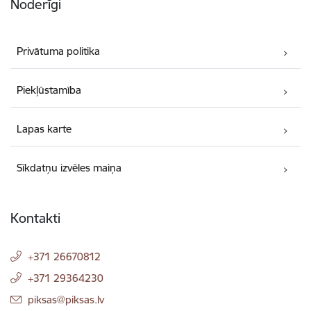
Noderīgi
Privātuma politika
Piekļūstamība
Lapas karte
Sīkdatņu izvēles maiņa
Kontakti
+371 26670812
+371 29364230
E-pasts:
piksas@piksas.lv