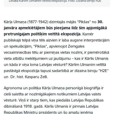
Lielākā Kārlim Ulmanim veltītā ekspozīcija. Foto: Dizaina birojs H2E
Kārļa Ulmaņa (1877-1942) dzimtajās mājās “Pikšas” no
30.
janvāra apmeklētājiem būs pieejama līdz šim apjomīgākā
pretrunīgajam politiķim veltītā ekspozīcija
. Kamēr
publiskajā telpā viņa tēls aizvien ir laba augsne interpretācijām
un spekulācijām,
“Pikšas”,
apvienojot Z
emgales
vecsaimniecības tēlu ar piemiņas vietas nozīmi, ir piemērotākā
vieta atbilžu meklējumiem uz jautājumu – kas ir Kārlis Ulmanis
un kāda ir viņa loma Latvijas vēsturē?
Kārlim Ulmanim veltītā
pastāvīgā ekspozīcija tapusi sadarbībā ar dizaina biroju “H2E”
un Dr. hist. Kasparu Zelli.
Agronoma un politiķa Kārļa Ulmaņa personīgā biogrāfija ir
cieši saistīta ar nozīmīgākajiem notikumiem Latvijas valsts
vēsturē. Viņš ir starp tiem, kas piedalās Latvijas Republikas
dibināšanā 1918. gadā. Kārlis Ulmanis ir pirmais Latvijas
Republikas Ministru prezidents un šo amatu ieņēma