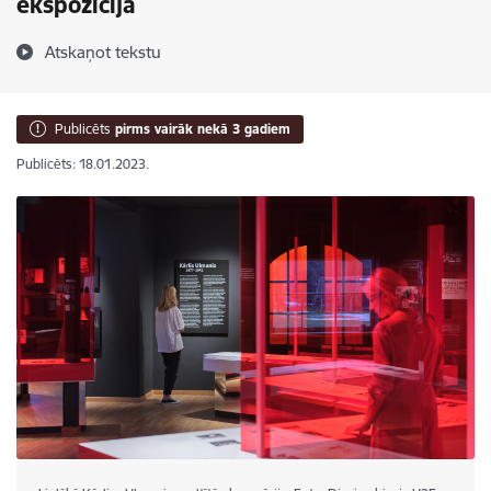
ekspozīcija
Atskaņot tekstu
Publicēts
pirms vairāk nekā 3 gadiem
Publicēts: 18.01.2023.