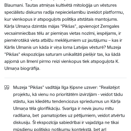
Blaumani. Tautas atmiņas kultivētā mitoloģija un vēstures
speciālistu diskurss
radīja nepieciešamību izveidot platformu,
kur vienkopus ir atspoguļots politiķa atstātais mantojums.
Kārļa Ulmaņa dzimtās mājas “Pikšas”, apvienojot Zemgales
vecsaimniecības tēlu ar piemiņas vietas nozīmi, iespējams, ir
piemērotākā vieta atbilžu meklējumiem uz jautājumu – kas ir
Kārlis Ulmanis un kāda ir viņa loma Latvijas vēsturē? Muzeja
"Pikšas" ekspozīcijas saturam unikalitāti piešķir tas, ka šādā
apjomā un līmenī pirmo reizi vienkopus tiek atspoguļota K.
Ulmaņa biogrāfija.
Muzeja “Pikšas” vadītāja Ilga Ķipsne uzsver:
“Realizējot
projektu, kā vienu no prioritātēm izvirzījām - veidot tādu
stāstu, kas kliedētu tendenciozus spriedumus un Kārļa
Ulmaņa tēla glorifikāciju. Svarīga ir nevis jaunu mītu
radīšana, bet pamatojoties uz pētījumiem, veidot atvērtu
diskusiju. Šī ekspozīcija sabiedrībai ir vajadzīga ne tikai
mūsdienu politisko notikumu kontekstā, bet arī