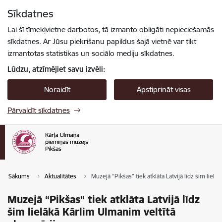
Pāriet uz lapas saturu
Sīkdatnes
Spied
lai meklētu
Enter
Lai šī tīmekļvietne darbotos, tā izmanto obligāti nepieciešamās
sīkdatnes. Ar Jūsu piekrišanu papildus šajā vietnē var tikt
izmantotas statistikas un sociālo mediju sīkdatnes.
Lūdzu, atzīmējiet savu izvēli:
Noraidīt
Apstiprināt visas
Pārvaldīt sīkdatnes
Sākums
Aktualitātes
Muzejā “Pikšas” tiek atklāta Latvijā līdz šim liel
Muzejā “Pikšas” tiek atklāta Latvijā līdz
šim lielākā Kārlim Ulmanim veltītā