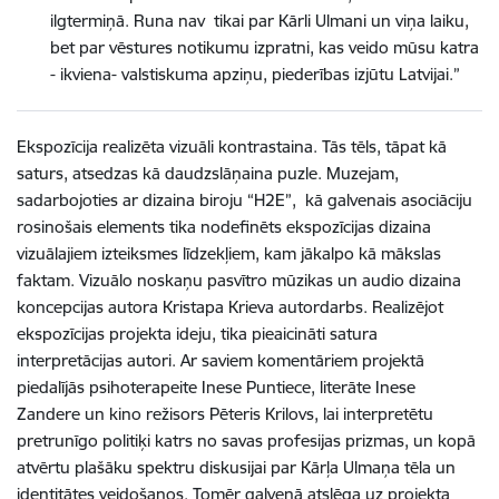
ilgtermiņā. Runa nav tikai par Kārli Ulmani un viņa laiku,
bet par vēstures notikumu izpratni, kas veido mūsu katra
- ikviena- valstiskuma apziņu, piederības izjūtu Latvijai.”
Ekspozīcija realizēta vizuāli kontrastaina. Tās tēls, tāpat kā
saturs, atsedzas kā daudzslāņaina puzle. Muzejam,
sadarbojoties ar dizaina biroju “H2E”, kā galvenais asociāciju
rosinošais elements tika nodefinēts ekspozīcijas dizaina
vizuālajiem izteiksmes līdzekļiem, kam jākalpo kā mākslas
faktam. Vizuālo noskaņu pasvītro mūzikas un audio dizaina
koncepcijas autora Kristapa Krieva autordarbs. Realizējot
ekspozīcijas projekta ideju, tika pieaicināti satura
interpretācijas autori. Ar saviem komentāriem projektā
piedalījās psihoterapeite Inese Puntiece, literāte Inese
Zandere un kino režisors Pēteris Krilovs, lai interpretētu
pretrunīgo politiķi katrs no savas profesijas prizmas, un kopā
atvērtu plašāku spektru diskusijai par Kārļa Ulmaņa tēla un
identitātes veidošanos. Tomēr galvenā atslēga uz projekta