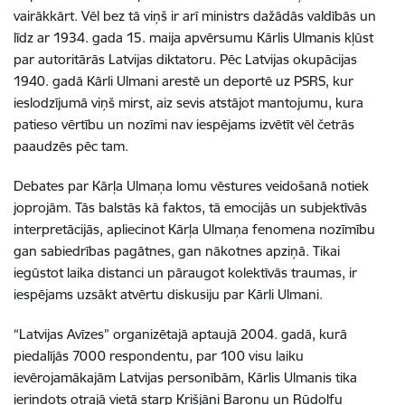
vairākkārt. Vēl bez tā viņš ir arī ministrs dažādās valdībās un
l
īdz ar 1934. gada 15. maija apvērsumu Kārlis Ulmanis kļūst
par autoritārās Latvijas diktatoru. Pēc Latvijas okupācijas
1940. gadā Kārli Ulmani arestē un deportē uz PSRS, kur
ieslodzījumā viņš mirst, aiz sevis atstājot mantojumu, kura
patieso vērtību un nozīmi nav iespējams izvētīt vēl četrās
paaudzēs pēc tam.
Debates par Kārļa Ulmaņa lomu
vēstures veidošanā
notiek
joprojām. Tās balstās kā faktos, tā emocijās un subjektīvās
interpretācijās, apliecinot Kārļa Ulmaņa fenomena nozīmību
gan sabiedrības pagātnes, gan nākotnes apziņā.
Tikai
iegūstot laika distanci un pāraugot kolektīvās traumas, ir
iespējams uzsākt atvērtu diskusiju par Kārli Ulmani.
“Latvijas Avīzes” organizētajā aptaujā 2004. gadā,
kurā
piedalījās 7000 respondentu, par 100 visu laiku
ievērojamākajām Latvijas personībām, Kārlis Ulmanis tika
ierindots otrajā vietā starp Krišjāni Baronu un Rūdolfu