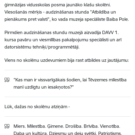
ģimnāzijas vidusskolas posma jaunāko klašu skolēni.
Viesošanās mērķis - audzināšanas stunda "Atbildība un
pienākums pret valsti", ko vada muzeja speciāliste Baiba Pole.
Pirmdien audzināšanas stundu muzejā aizvadīja DAVV 1.
kursa pavāru un viesmīlības pakalpojumu speciālisti un arī
datorsistēmu tehniķi/programmētāji.
Viens no skolēnu uzdevumiem bija rast atbildes uz jautājumu:
"Kas man ir vissvarīgākais šodien, lai Tēvzemes mīlestība
manī uzdīgtu un iesakņotos?"
Lūk, dažas no skolēnu atziņām -
Miers. Mīlestība. Ģimene. Drošība. Brīvība. Vienotība.
Daba un kultūra. Dziesmu un deju svētki. Patriotisms.