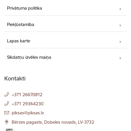
Privātuma politika
Piekļūstamība
Lapas karte
Sīkdatņu izvēles maiņa
Kontakti
+371 26670812
+371 29364230
E-pasts:
piksas@piksas.lv
Bērzes pagasts, Dobeles novads, LV-3732