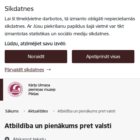
Pāriet uz lapas saturu
Sīkdatnes
Spied
lai meklētu
Enter
Lai šī tīmekļvietne darbotos, tā izmanto obligāti nepieciešamās
sīkdatnes. Ar Jūsu piekrišanu papildus šajā vietnē var tikt
izmantotas statistikas un sociālo mediju sīkdatnes.
Lūdzu, atzīmējiet savu izvēli:
Noraidīt
Apstiprināt visas
Pārvaldīt sīkdatnes
Sākums
Aktualitātes
Atbildība un pienākums pret valsti
Atbildība un pienākums pret valsti
Atskaņot tekstu