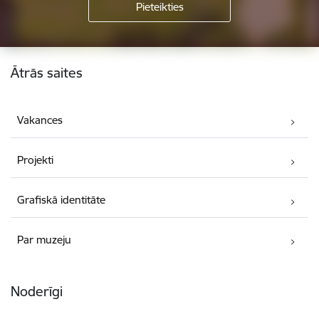
Kājene
Ātrās saites
Vakances
Projekti
Grafiskā identitāte
Par muzeju
Noderīgi