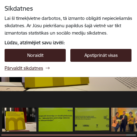
Pāriet uz lapas saturu
Sīkdatnes
1 / 4
Spied
lai meklētu
Enter
Lai šī tīmekļvietne darbotos, tā izmanto obligāti nepieciešamās
sīkdatnes. Ar Jūsu piekrišanu papildus šajā vietnē var tikt
izmantotas statistikas un sociālo mediju sīkdatnes.
Lūdzu, atzīmējiet savu izvēli:
Noraidīt
Apstiprināt visas
Pārvaldīt sīkdatnes