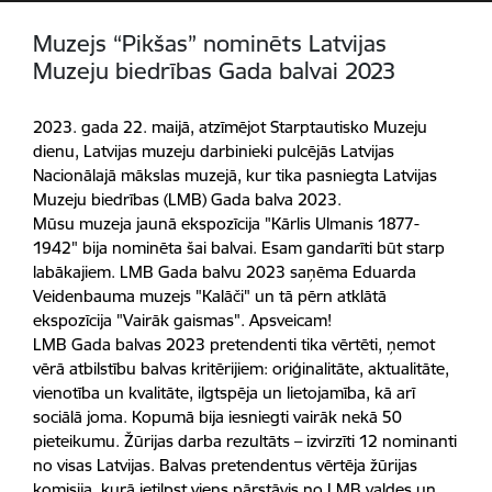
Muzejs “Pikšas” nominēts Latvijas
Muzeju biedrības Gada balvai 2023
2023. gada 22. maijā, atzīmējot Starptautisko Muzeju
dienu, Latvijas muzeju darbinieki pulcējās Latvijas
Nacionālajā mākslas muzejā, kur tika pasniegta Latvijas
Muzeju biedrības (LMB) Gada balva 2023.
Mūsu muzeja jaunā ekspozīcija "Kārlis Ulmanis 1877-
1942" bija nominēta šai balvai. Esam gandarīti būt starp
labākajiem. LMB Gada balvu 2023 saņēma Eduarda
Veidenbauma muzejs "Kalāči" un tā pērn atklātā
ekspozīcija "Vairāk gaismas". Apsveicam!
LMB Gada balvas 2023 pretendenti tika vērtēti, ņemot
vērā atbilstību balvas kritērijiem: oriģinalitāte, aktualitāte,
vienotība un kvalitāte, ilgtspēja un lietojamība, kā arī
sociālā joma. Kopumā bija iesniegti vairāk nekā 50
pieteikumu. Žūrijas darba rezultāts – izvirzīti 12 nominanti
no visas Latvijas. Balvas pretendentus vērtēja žūrijas
komisija, kurā ietilpst viens pārstāvis no LMB valdes un