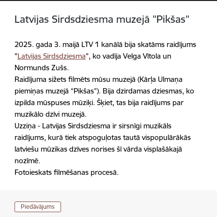
Latvijas Sirdsdziesma muzejā "Pikšas"
2025. gada 3. maijā LTV 1 kanālā bija skatāms raidījums
"
Latvijas Sirdsdziesma
", ko vadīja Velga Vītola un
Normunds Zušs.
Raidījuma sižets filmēts mūsu muzejā (Kārļa Ulmaņa
piemiņas muzejā “Pikšas”). Bija dzirdamas dziesmas, ko
izpilda mūspuses mūziķi. Šķiet, tas bija raidījums par
muzikālo dzīvi muzejā.
Uzziņa - Latvijas Sirdsdziesma ir sirsnīgi muzikāls
raidījums, kurā tiek atspoguļotas tautā vispopulārākās
latviešu mūzikas dzīves norises šī vārda visplašākajā
nozīmē.
Fotoieskats filmēšanas procesā.
Piedāvājums