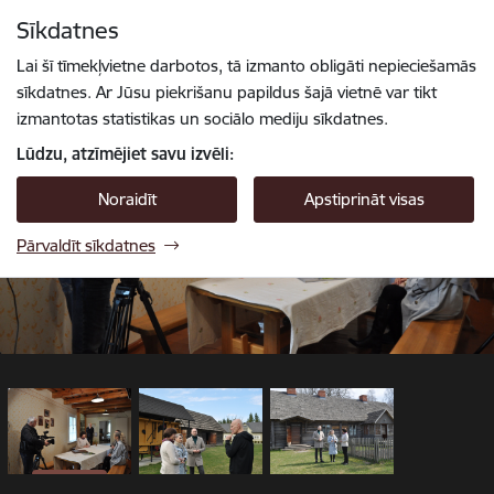
Pāriet uz lapas saturu
Sīkdatnes
1 / 3
Spied
lai meklētu
Enter
Lai šī tīmekļvietne darbotos, tā izmanto obligāti nepieciešamās
sīkdatnes. Ar Jūsu piekrišanu papildus šajā vietnē var tikt
izmantotas statistikas un sociālo mediju sīkdatnes.
Lūdzu, atzīmējiet savu izvēli:
Noraidīt
Apstiprināt visas
Pārvaldīt sīkdatnes