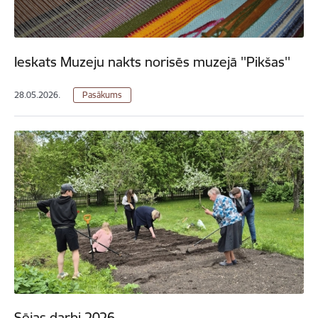
Ieskats Muzeju nakts norisēs muzejā ''Pikšas''
28.05.2026.
Pasākums
Sējas darbi 2026