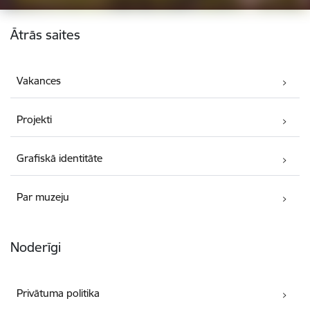
Kājene
Ātrās saites
Vakances
Projekti
Grafiskā identitāte
Par muzeju
Noderīgi
Privātuma politika