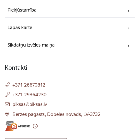
Piekļūstamība
Lapas karte
Sīkdatņu izvēles maiņa
Kontakti
+371 26670812
+371 29364230
E-pasts:
piksas@piksas.lv
Bērzes pagasts, Dobeles novads, LV-3732