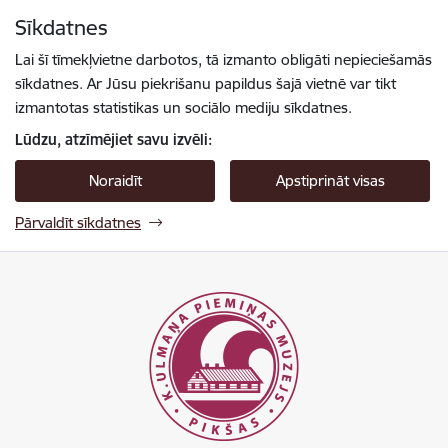
Pāriet uz lapas saturu
Sīkdatnes
Spied
lai meklētu
Enter
Lai šī tīmekļvietne darbotos, tā izmanto obligāti nepieciešamās
sīkdatnes. Ar Jūsu piekrišanu papildus šajā vietnē var tikt
izmantotas statistikas un sociālo mediju sīkdatnes.
Lūdzu, atzīmējiet savu izvēli:
Noraidīt
Apstiprināt visas
Pārvaldīt sīkdatnes
Pikšas