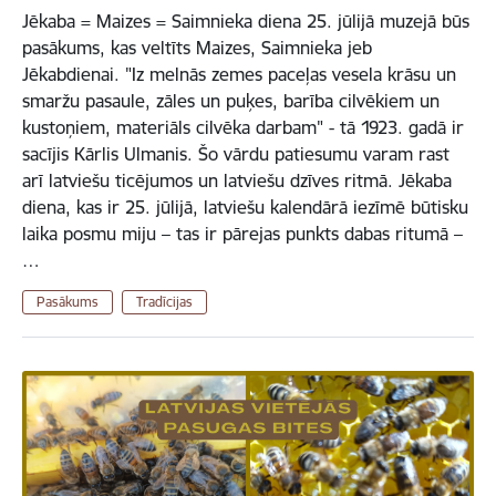
Jēkaba = Maizes = Saimnieka diena 25. jūlijā muzejā būs
pasākums, kas veltīts Maizes, Saimnieka jeb
Jēkabdienai. "Iz melnās zemes paceļas vesela krāsu un
smaržu pasaule, zāles un puķes, barība cilvēkiem un
kustoņiem, materiāls cilvēka darbam" - tā 1923. gadā ir
sacījis Kārlis Ulmanis. Šo vārdu patiesumu varam rast
arī latviešu ticējumos un latviešu dzīves ritmā. Jēkaba
diena, kas ir 25. jūlijā, latviešu kalendārā iezīmē būtisku
laika posmu miju – tas ir pārejas punkts dabas ritumā –
…
Pasākums
Tradīcijas