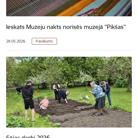
Ieskats Muzeju nakts norisēs muzejā ''Pikšas''
28.05.2026.
Pasākums
Sējas darbi 2026