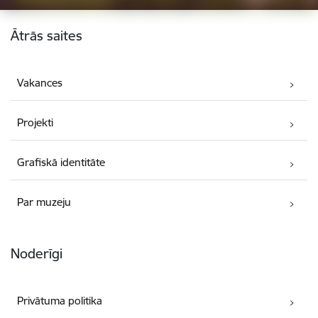
Kājene
Ātrās saites
Vakances
Projekti
Grafiskā identitāte
Par muzeju
Noderīgi
Privātuma politika