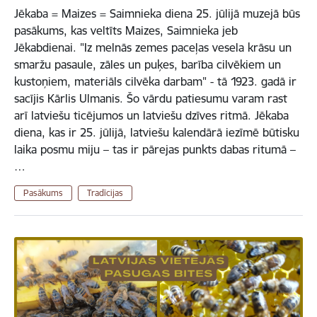
Jēkaba = Maizes = Saimnieka diena 25. jūlijā muzejā būs
pasākums, kas veltīts Maizes, Saimnieka jeb
Jēkabdienai. "Iz melnās zemes paceļas vesela krāsu un
smaržu pasaule, zāles un puķes, barība cilvēkiem un
kustoņiem, materiāls cilvēka darbam" - tā 1923. gadā ir
sacījis Kārlis Ulmanis. Šo vārdu patiesumu varam rast
arī latviešu ticējumos un latviešu dzīves ritmā. Jēkaba
diena, kas ir 25. jūlijā, latviešu kalendārā iezīmē būtisku
laika posmu miju – tas ir pārejas punkts dabas ritumā –
…
Pasākums
Tradīcijas