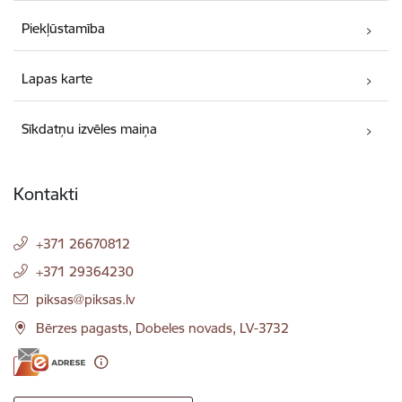
Piekļūstamība
Lapas karte
Sīkdatņu izvēles maiņa
Kontakti
+371 26670812
+371 29364230
E-pasts:
piksas@piksas.lv
Bērzes pagasts, Dobeles novads, LV-3732