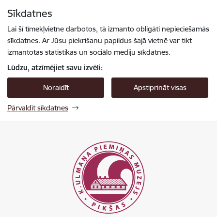
Pāriet uz lapas saturu
Sīkdatnes
Spied
lai meklētu
Enter
Lai šī tīmekļvietne darbotos, tā izmanto obligāti nepieciešamās
sīkdatnes. Ar Jūsu piekrišanu papildus šajā vietnē var tikt
izmantotas statistikas un sociālo mediju sīkdatnes.
Lūdzu, atzīmējiet savu izvēli:
Noraidīt
Apstiprināt visas
Pārvaldīt sīkdatnes
Pikšas