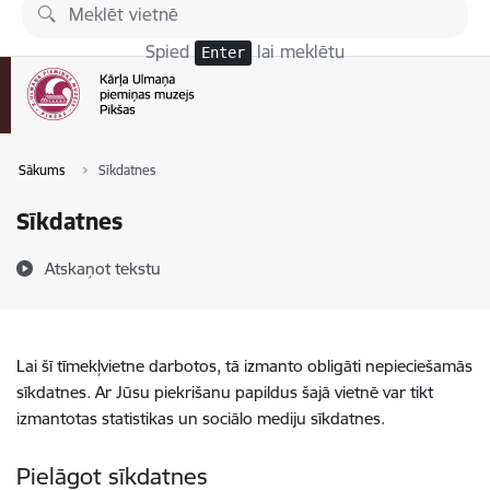
Pāriet uz lapas saturu
Spied
lai meklētu
Enter
Sākums
Sīkdatnes
Sīkdatnes
Atskaņot tekstu
Lai šī tīmekļvietne darbotos, tā izmanto obligāti nepieciešamās
sīkdatnes. Ar Jūsu piekrišanu papildus šajā vietnē var tikt
izmantotas statistikas un sociālo mediju sīkdatnes.
Pielāgot sīkdatnes