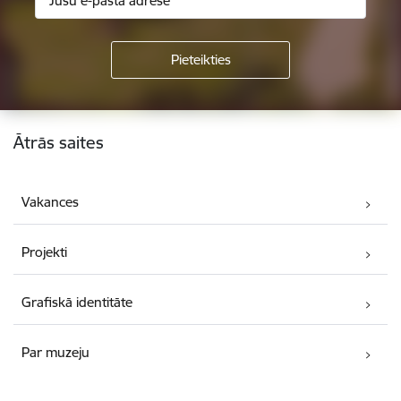
Kājene
Ātrās saites
Vakances
Projekti
Grafiskā identitāte
Par muzeju