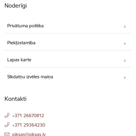
Noderīgi
Privātuma politika
Piekļūstamība
Lapas karte
Sīkdatņu izvēles maiņa
Kontakti
+371 26670812
+371 29364230
E-pasts:
piksas@piksas.lv