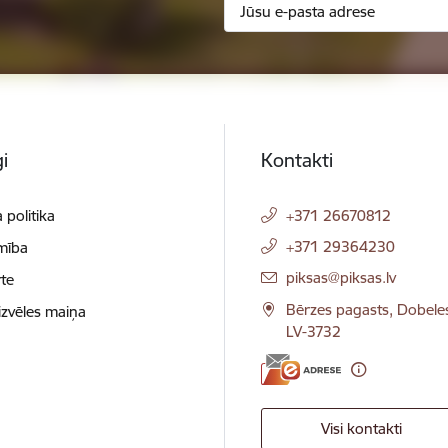
i
Kontakti
 politika
+371 26670812
+371 29364230
mība
E-pasts:
piksas@piksas.lv
te
Bērzes pagasts, Dobele
izvēles maiņa
LV-3732
Visi kontakti