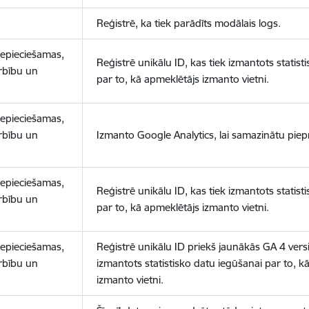
Reģistrē, ka tiek parādīts modālais logs.
nepieciešamas,
Reģistrē unikālu ID, kas tiek izmantots statist
arbību un
par to, kā apmeklētājs izmanto vietni.
nepieciešamas,
arbību un
Izmanto Google Analytics, lai samazinātu piep
nepieciešamas,
Reģistrē unikālu ID, kas tiek izmantots statist
arbību un
par to, kā apmeklētājs izmanto vietni.
nepieciešamas,
Reģistrē unikālu ID priekš jaunākās GA 4 versij
arbību un
izmantots statistisko datu iegūšanai par to, k
izmanto vietni.