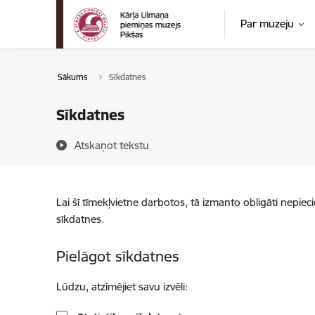
Pāriet uz lapas saturu
Par muzeju
Sākums
Sīkdatnes
Sīkdatnes
Atskaņot tekstu
Lai šī tīmekļvietne darbotos, tā izmanto obligāti nepiec
sīkdatnes.
Pielāgot sīkdatnes
Lūdzu, atzīmējiet savu izvēli: