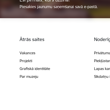
Piesakies jaunumu saņemšanai savā e-pastā.
Kājene
Ātrās saites
Noderīg
Vakances
Privātuma
Projekti
Piekļūsta
Grafiskā identitāte
Lapas kar
Par muzeju
Sīkdatņu 