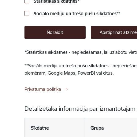
Statistikas sīkdatnes
*
Sociālo mediju un trešo pušu sīkdatnes
**
Noraidīt
Apstiprināt atzīmē
*
Statistikas sīkdatnes - nepieciešamas, lai uzlabotu v
**
Sociālo mediju un trešo pušu sīkdatnes - nepieciešamas
piemēram, Google Maps, PowerBI vai citus.
Privātuma politika
Detalizētāka informācija par izmantotajām
Sīkdatne
Grupa