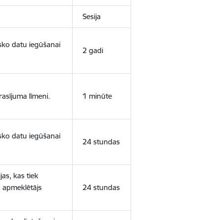
Sesija
isko datu iegūšanai
2 gadi
rasījuma līmeni.
1 minūte
isko datu iegūšanai
24 stundas
as, kas tiek
ā apmeklētājs
24 stundas