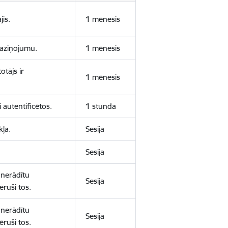
jis.
1 mēnesis
 paziņojumu.
1 mēnesis
otājs ir
1 mēnesis
 autentificētos.
1 stunda
kļa.
Sesija
Sesija
 nerādītu
Sesija
ēruši tos.
 nerādītu
Sesija
ēruši tos.