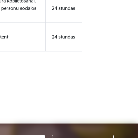
ura koplietošanai,
o personu sociālos
24 stundas
tent
24 stundas