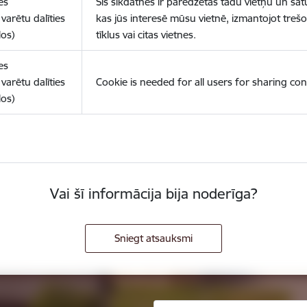
es
Šīs sīkdatnes ir paredzētas tādu vietņu un sat
varētu dalīties
kas jūs interesē mūsu vietnē, izmantojot treš
los)
tīklus vai citas vietnes.
es
varētu dalīties
Cookie is needed for all users for sharing con
los)
Vai šī informācija bija noderīga?
Sniegt atsauksmi