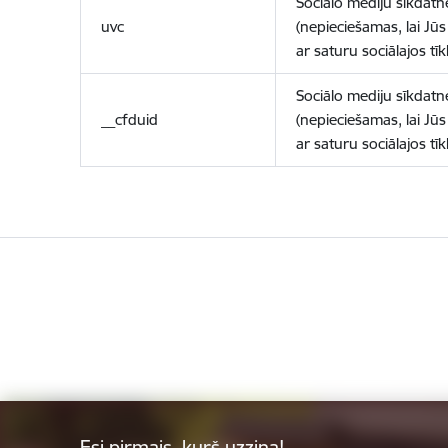
Sociālo mediju sīkdatn
uvc
(nepieciešamas, lai Jūs 
ar saturu sociālajos tīk
Sociālo mediju sīkdatn
__cfduid
(nepieciešamas, lai Jūs 
ar saturu sociālajos tīk
Esi pirmais, kurš uzzina!