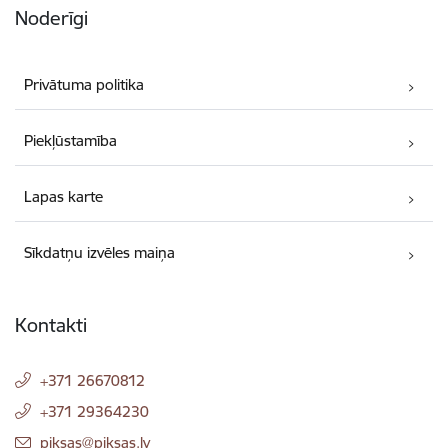
Noderīgi
Privātuma politika
Piekļūstamība
Lapas karte
Sīkdatņu izvēles maiņa
Kontakti
+371 26670812
+371 29364230
E-pasts:
piksas@piksas.lv