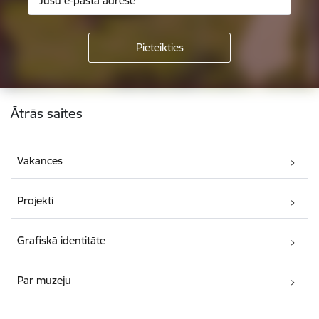
Kājene
Ātrās saites
Vakances
Projekti
Grafiskā identitāte
Par muzeju