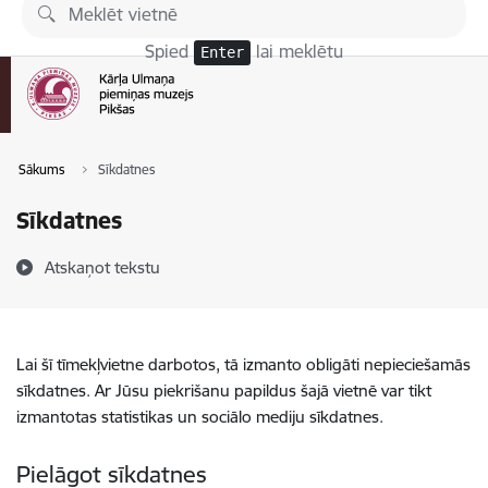
Pāriet uz lapas saturu
Spied
lai meklētu
Enter
Sākums
Sīkdatnes
Sīkdatnes
Atskaņot tekstu
Lai šī tīmekļvietne darbotos, tā izmanto obligāti nepieciešamās
sīkdatnes. Ar Jūsu piekrišanu papildus šajā vietnē var tikt
izmantotas statistikas un sociālo mediju sīkdatnes.
Pielāgot sīkdatnes