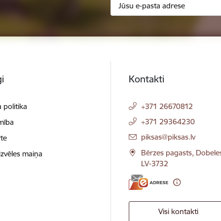
i
Kontakti
 politika
+371 26670812
+371 29364230
mība
E-pasts:
piksas@piksas.lv
te
Bērzes pagasts, Dobele
izvēles maiņa
LV-3732
Visi kontakti