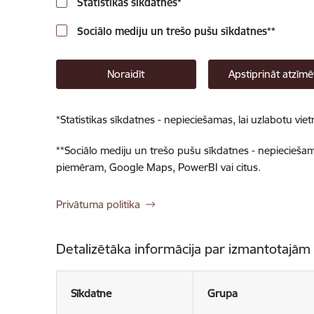
Statistikas sīkdatnes
*
Sociālo mediju un trešo pušu sīkdatnes
**
Noraidīt
Apstiprināt atzīmē
*
Statistikas sīkdatnes - nepieciešamas, lai uzlabotu v
**
Sociālo mediju un trešo pušu sīkdatnes - nepieciešamas
piemēram, Google Maps, PowerBI vai citus.
Privātuma politika
Detalizētāka informācija par izmantotajām
Sīkdatne
Grupa