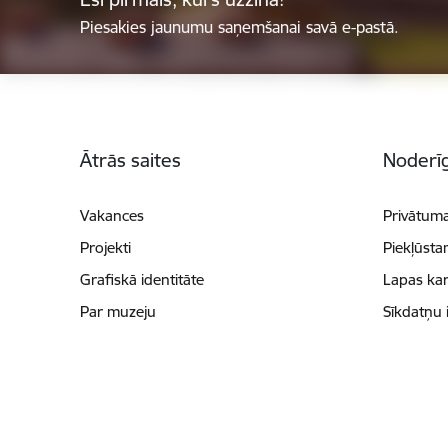
Piesakies jaunumu saņemšanai savā e-pastā.
Kājene
Ātrās saites
Noderīg
Vakances
Privātuma
Projekti
Piekļūsta
Grafiskā identitāte
Lapas kar
Par muzeju
Sīkdatņu 