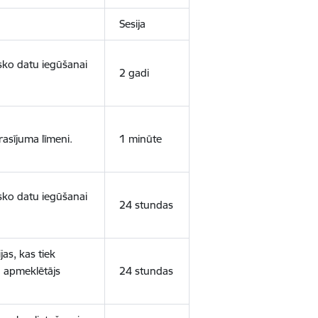
Sesija
isko datu iegūšanai
2 gadi
rasījuma līmeni.
1 minūte
isko datu iegūšanai
24 stundas
as, kas tiek
ā apmeklētājs
24 stundas