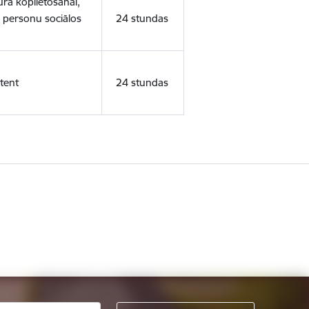
ura koplietošanai,
o personu sociālos
24 stundas
tent
24 stundas