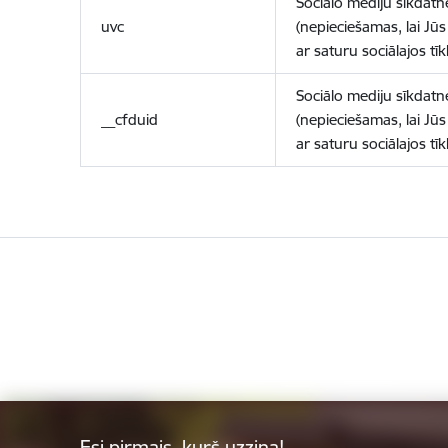
Sociālo mediju sīkdatn
uvc
(nepieciešamas, lai Jūs 
ar saturu sociālajos tīk
Sociālo mediju sīkdatn
__cfduid
(nepieciešamas, lai Jūs 
ar saturu sociālajos tīk
Esi pirmais, kurš uzzina!