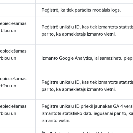
Reģistrē, ka tiek parādīts modālais logs.
nepieciešamas,
Reģistrē unikālu ID, kas tiek izmantots statist
arbību un
par to, kā apmeklētājs izmanto vietni.
nepieciešamas,
arbību un
Izmanto Google Analytics, lai samazinātu piep
nepieciešamas,
Reģistrē unikālu ID, kas tiek izmantots statist
arbību un
par to, kā apmeklētājs izmanto vietni.
nepieciešamas,
Reģistrē unikālu ID priekš jaunākās GA 4 versij
arbību un
izmantots statistisko datu iegūšanai par to, k
izmanto vietni.