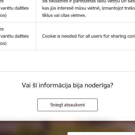
es
Šīs sīkdatnes ir paredzētas tādu vietņu un sat
varētu dalīties
kas jūs interesē mūsu vietnē, izmantojot treš
los)
tīklus vai citas vietnes.
es
varētu dalīties
Cookie is needed for all users for sharing con
los)
Vai šī informācija bija noderīga?
Sniegt atsauksmi