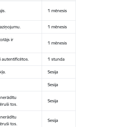
jis.
1 mēnesis
 paziņojumu.
1 mēnesis
otājs ir
1 mēnesis
 autentificētos.
1 stunda
kļa.
Sesija
Sesija
 nerādītu
Sesija
ēruši tos.
 nerādītu
Sesija
ēruši tos.