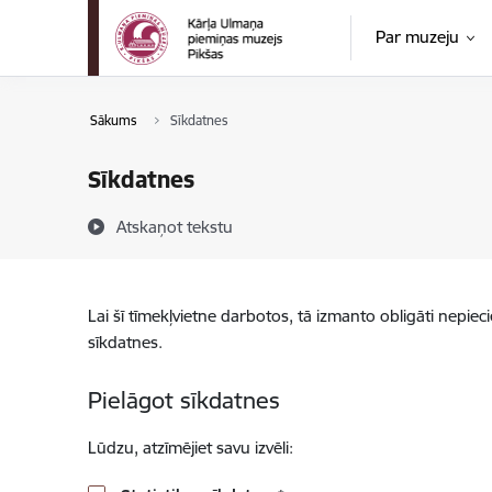
Pāriet uz lapas saturu
Par muzeju
Sākums
Sīkdatnes
Sīkdatnes
Atskaņot tekstu
Lai šī tīmekļvietne darbotos, tā izmanto obligāti nepiec
sīkdatnes.
Pielāgot sīkdatnes
Lūdzu, atzīmējiet savu izvēli: