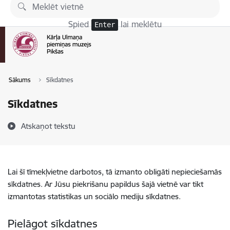
Pāriet uz lapas saturu
Spied
lai meklētu
Enter
Sākums
Sīkdatnes
Sīkdatnes
Atskaņot tekstu
Lai šī tīmekļvietne darbotos, tā izmanto obligāti nepieciešamās
sīkdatnes. Ar Jūsu piekrišanu papildus šajā vietnē var tikt
izmantotas statistikas un sociālo mediju sīkdatnes.
Pielāgot sīkdatnes