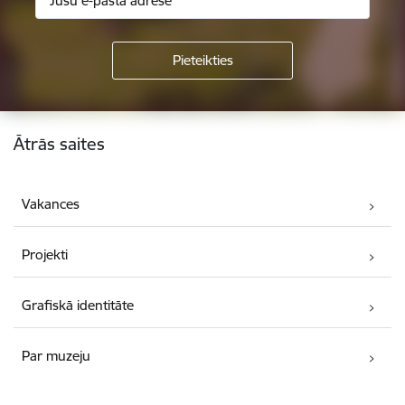
Kājene
Ātrās saites
Vakances
Projekti
Grafiskā identitāte
Par muzeju