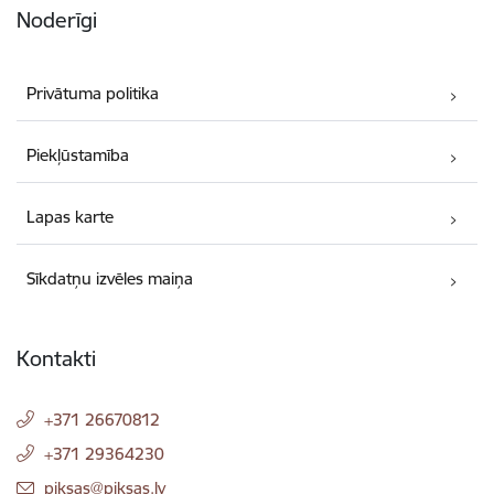
Noderīgi
Privātuma politika
Piekļūstamība
Lapas karte
Sīkdatņu izvēles maiņa
Kontakti
+371 26670812
+371 29364230
E-pasts:
piksas@piksas.lv