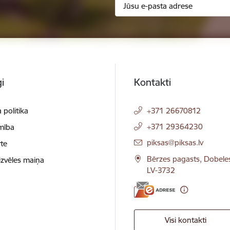
i
Kontakti
 politika
+371 26670812
+371 29364230
mība
E-pasts:
piksas@piksas.lv
te
Bērzes pagasts, Dobele
izvēles maiņa
LV-3732
Visi kontakti