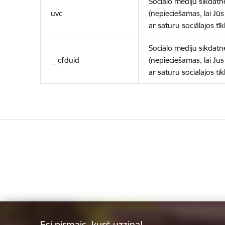
Sociālo mediju sīkdatn
uvc
(nepieciešamas, lai Jūs 
ar saturu sociālajos tīk
Sociālo mediju sīkdatn
__cfduid
(nepieciešamas, lai Jūs 
ar saturu sociālajos tīk
Esi pirmais, kurš uzzina!