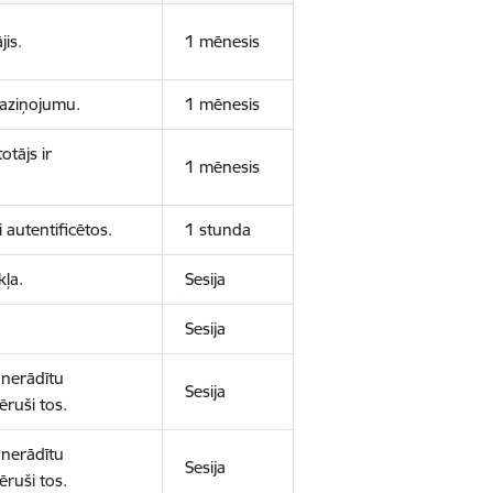
jis.
1 mēnesis
 paziņojumu.
1 mēnesis
otājs ir
1 mēnesis
 autentificētos.
1 stunda
kļa.
Sesija
Sesija
 nerādītu
Sesija
ēruši tos.
 nerādītu
Sesija
ēruši tos.