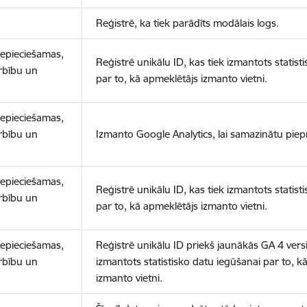
Reģistrē, ka tiek parādīts modālais logs.
nepieciešamas,
Reģistrē unikālu ID, kas tiek izmantots statist
arbību un
par to, kā apmeklētājs izmanto vietni.
nepieciešamas,
arbību un
Izmanto Google Analytics, lai samazinātu piep
nepieciešamas,
Reģistrē unikālu ID, kas tiek izmantots statist
arbību un
par to, kā apmeklētājs izmanto vietni.
nepieciešamas,
Reģistrē unikālu ID priekš jaunākās GA 4 versij
arbību un
izmantots statistisko datu iegūšanai par to, k
izmanto vietni.