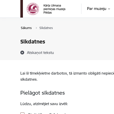
Pāriet uz lapas saturu
Par muzeju
Sākums
Sīkdatnes
Sīkdatnes
Atskaņot tekstu
Lai šī tīmekļvietne darbotos, tā izmanto obligāti nepiec
sīkdatnes.
Pielāgot sīkdatnes
Lūdzu, atzīmējiet savu izvēli: