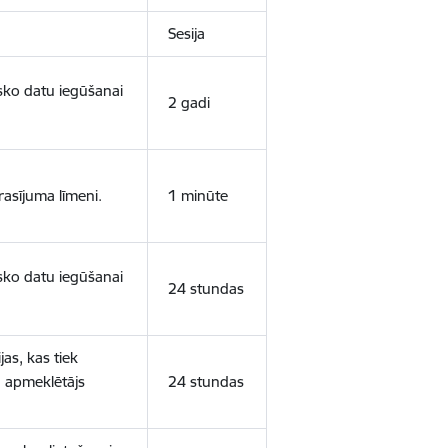
Sesija
isko datu iegūšanai
2 gadi
rasījuma līmeni.
1 minūte
isko datu iegūšanai
24 stundas
as, kas tiek
ā apmeklētājs
24 stundas