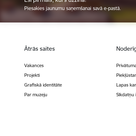
Piesakies jaunumu saņemšanai savā e-pastā.
Kājene
Ātrās saites
Noderīg
Vakances
Privātuma
Projekti
Piekļūsta
Grafiskā identitāte
Lapas kar
Par muzeju
Sīkdatņu 