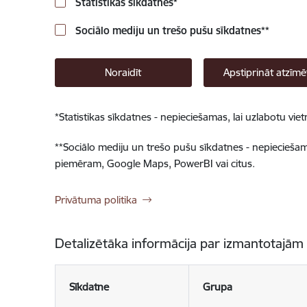
Statistikas sīkdatnes
*
Sociālo mediju un trešo pušu sīkdatnes
**
Noraidīt
Apstiprināt atzīmē
*
Statistikas sīkdatnes - nepieciešamas, lai uzlabotu v
**
Sociālo mediju un trešo pušu sīkdatnes - nepieciešamas
piemēram, Google Maps, PowerBI vai citus.
Privātuma politika
Detalizētāka informācija par izmantotajām
Sīkdatne
Grupa