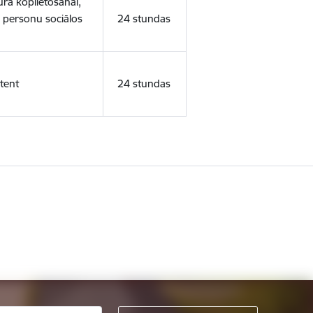
ura koplietošanai,
o personu sociālos
24 stundas
tent
24 stundas