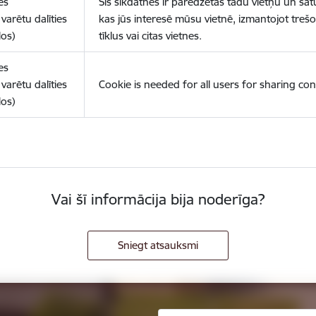
es
Šīs sīkdatnes ir paredzētas tādu vietņu un sat
varētu dalīties
kas jūs interesē mūsu vietnē, izmantojot treš
los)
tīklus vai citas vietnes.
es
varētu dalīties
Cookie is needed for all users for sharing con
los)
Vai šī informācija bija noderīga?
Sniegt atsauksmi