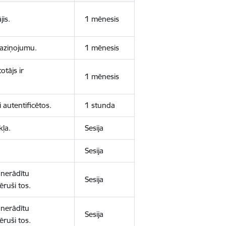
jis.
1 mēnesis
 paziņojumu.
1 mēnesis
otājs ir
1 mēnesis
 autentificētos.
1 stunda
kļa.
Sesija
Sesija
 nerādītu
Sesija
ēruši tos.
 nerādītu
Sesija
ēruši tos.