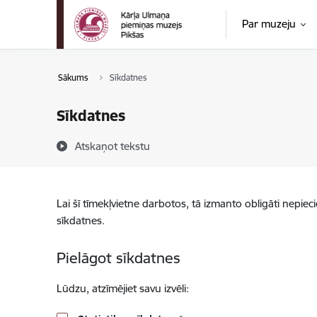
Pāriet uz lapas saturu
Par muzeju
Sākums
Sīkdatnes
Sīkdatnes
Atskaņot tekstu
Lai šī tīmekļvietne darbotos, tā izmanto obligāti nepiec
sīkdatnes.
Pielāgot sīkdatnes
Lūdzu, atzīmējiet savu izvēli: