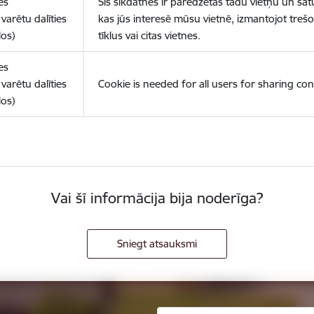
es
Šīs sīkdatnes ir paredzētas tādu vietņu un sat
varētu dalīties
kas jūs interesē mūsu vietnē, izmantojot treš
los)
tīklus vai citas vietnes.
es
varētu dalīties
Cookie is needed for all users for sharing con
los)
Vai šī informācija bija noderīga?
Sniegt atsauksmi