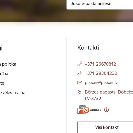
i
Kontakti
 politika
+371 26670812
+371 29364230
mība
E-pasts:
piksas@piksas.lv
te
Bērzes pagasts, Dobele
izvēles maiņa
LV-3732
Visi kontakti