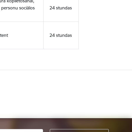
ura koplietošanai,
o personu sociālos
24 stundas
tent
24 stundas