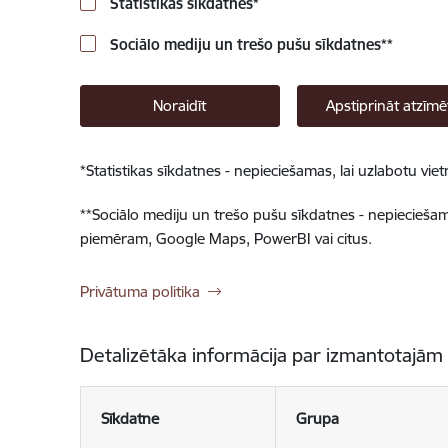
Statistikas sīkdatnes
*
Sociālo mediju un trešo pušu sīkdatnes
**
Noraidīt
Apstiprināt atzīmē
*
Statistikas sīkdatnes - nepieciešamas, lai uzlabotu v
**
Sociālo mediju un trešo pušu sīkdatnes - nepieciešamas
piemēram, Google Maps, PowerBI vai citus.
Privātuma politika
Detalizētāka informācija par izmantotajām
Sīkdatne
Grupa