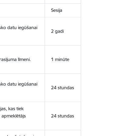
Sesija
isko datu iegūšanai
2 gadi
rasījuma līmeni.
1 minūte
isko datu iegūšanai
24 stundas
as, kas tiek
ā apmeklētājs
24 stundas