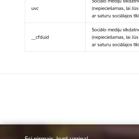
Sociālo mediju sīkdatn
uvc
(nepieciešamas, lai Jūs 
ar saturu sociālajos tīk
Sociālo mediju sīkdatn
__cfduid
(nepieciešamas, lai Jūs 
ar saturu sociālajos tīk
Esi pirmais, kurš uzzina!