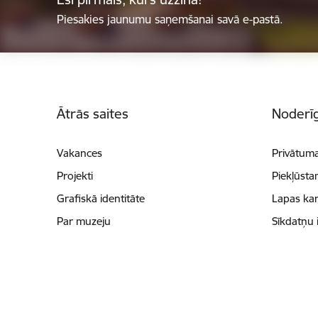
Piesakies jaunumu saņemšanai savā e-pastā.
Kājene
Ātrās saites
Noderīg
Vakances
Privātuma
Projekti
Piekļūsta
Grafiskā identitāte
Lapas kar
Par muzeju
Sīkdatņu 