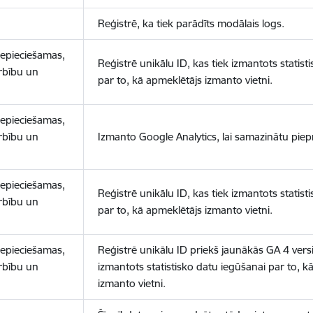
Reģistrē, ka tiek parādīts modālais logs.
nepieciešamas,
Reģistrē unikālu ID, kas tiek izmantots statist
arbību un
par to, kā apmeklētājs izmanto vietni.
nepieciešamas,
arbību un
Izmanto Google Analytics, lai samazinātu piep
nepieciešamas,
Reģistrē unikālu ID, kas tiek izmantots statist
arbību un
par to, kā apmeklētājs izmanto vietni.
nepieciešamas,
Reģistrē unikālu ID priekš jaunākās GA 4 versij
arbību un
izmantots statistisko datu iegūšanai par to, k
izmanto vietni.