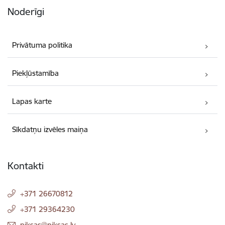
Noderīgi
Privātuma politika
Piekļūstamība
Lapas karte
Sīkdatņu izvēles maiņa
Kontakti
+371 26670812
+371 29364230
E-pasts:
piksas@piksas.lv