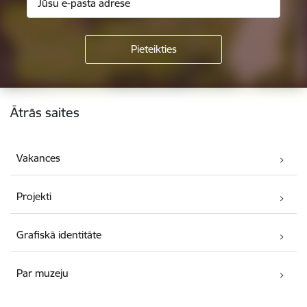
Kājene
Ātrās saites
Vakances
Projekti
Grafiskā identitāte
Par muzeju