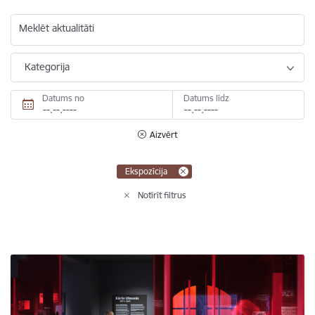
Meklēt aktualitāti
Kategorija
Datums no
Datums līdz
Aizvērt
Ekspozīcija
Notīrīt filtrus