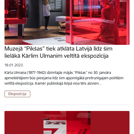
Muzejā “Pikšas” tiek atklāta Latvijā līdz šim
lielākā Kārlim Ulmanim veltītā ekspozīcija
18.01.2023.
Kārļa Ulmaņa (1877-1942) dzimtajās mājās “Pikšas” no 30. janvāra
apmeklētājiem būs pieejama līdz šim apjomīgākā pretrunīgajam politiķim
veltītā ekspozīcija. Kamēr publiskajā telpā viņa tēls aizvien…
Ekspozīcija