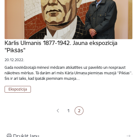
Kārlis Ulmanis 1877-1942. Jauna ekspozīcija
"Pikšās"
20.12.2022.
Gada noslēdzošajā mēnesī mēdzam atskatīties uz paveikto un nospraust
nākotnes mērķus. Tā darām arī mēs Kārļa Ulmaņa piemiņas muzejā ‘’Pikšas’’.
Šis ir arī laiks, kad īpašāk pieminam muzeja…
Ekspozīcija
Lapošana
1
2
Lapa
Pašreizējā lapa
Drukāt lapu