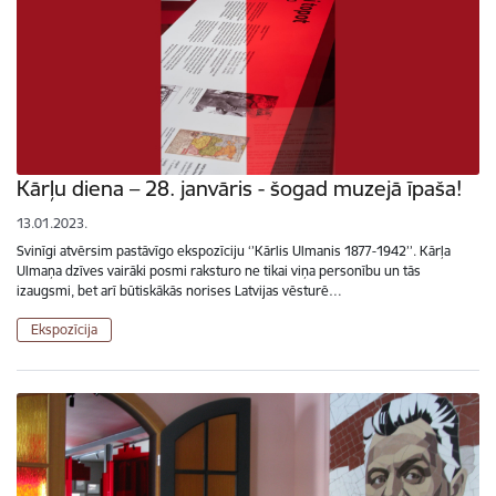
Kārļu diena – 28. janvāris - šogad muzejā īpaša!
13.01.2023.
Svinīgi atvērsim pastāvīgo ekspozīciju ‘’Kārlis Ulmanis 1877-1942’’. Kārļa
Ulmaņa dzīves vairāki posmi raksturo ne tikai viņa personību un tās
izaugsmi, bet arī būtiskākās norises Latvijas vēsturē…
Ekspozīcija