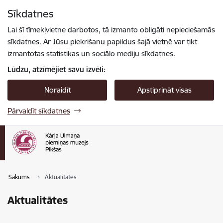
Pāriet uz lapas saturu
Sīkdatnes
Spied
lai meklētu
Enter
Lai šī tīmekļvietne darbotos, tā izmanto obligāti nepieciešamās
sīkdatnes. Ar Jūsu piekrišanu papildus šajā vietnē var tikt
izmantotas statistikas un sociālo mediju sīkdatnes.
Lūdzu, atzīmējiet savu izvēli:
Noraidīt
Apstiprināt visas
Pārvaldīt sīkdatnes
Sākums
Aktualitātes
Aktualitātes