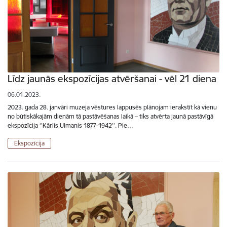
Līdz jaunās ekspozīcijas atvēršanai - vēl 21 diena
06.01.2023.
2023. gada 28. janvāri muzeja vēstures lappusēs plānojam ierakstīt kā vienu
no būtiskākajām dienām tā pastāvēšanas laikā – tiks atvērta jaunā pastāvīgā
ekspozīcija ‘’Kārlis Ulmanis 1877-1942’’. Pie…
Ekspozīcija