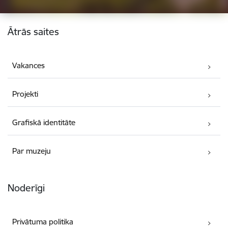
Kājene
Ātrās saites
Vakances
Projekti
Grafiskā identitāte
Par muzeju
Noderīgi
Privātuma politika