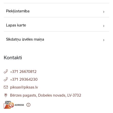
Piekļūstamība
Lapas karte
Sīkdatņu izvēles maiņa
Kontakti
+371 26670812
+371 29364230
E-pasts:
piksas@piksas.lv
Bērzes pagasts, Dobeles novads, LV-3732