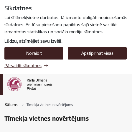
Pāriet uz lapas saturu
Sīkdatnes
Spied
lai meklētu
Enter
Lai šī tīmekļvietne darbotos, tā izmanto obligāti nepieciešamās
sīkdatnes. Ar Jūsu piekrišanu papildus šajā vietnē var tikt
izmantotas statistikas un sociālo mediju sīkdatnes.
Lūdzu, atzīmējiet savu izvēli:
Noraidīt
Apstiprināt visas
Pārvaldīt sīkdatnes
Sākums
Tīmekļa vietnes novērtējums
Tīmekļa vietnes novērtējums