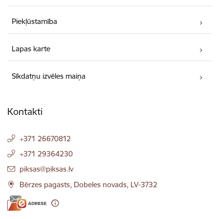
Piekļūstamība
Lapas karte
Sīkdatņu izvēles maiņa
Kontakti
+371 26670812
+371 29364230
E-pasts:
piksas@piksas.lv
Bērzes pagasts, Dobeles novads, LV-3732