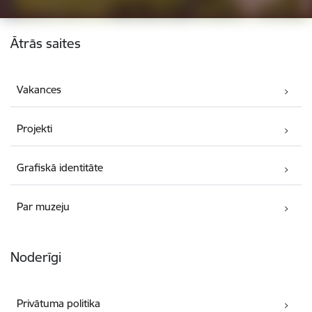
Kājene
Ātrās saites
Vakances
Projekti
Grafiskā identitāte
Par muzeju
Noderīgi
Privātuma politika