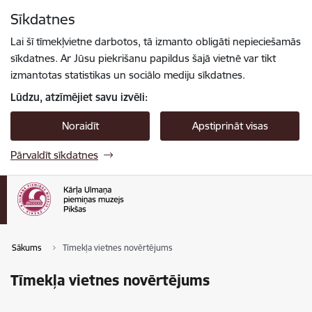
Pāriet uz lapas saturu
Sīkdatnes
Spied
lai meklētu
Enter
Lai šī tīmekļvietne darbotos, tā izmanto obligāti nepieciešamās
sīkdatnes. Ar Jūsu piekrišanu papildus šajā vietnē var tikt
izmantotas statistikas un sociālo mediju sīkdatnes.
Lūdzu, atzīmējiet savu izvēli:
Noraidīt
Apstiprināt visas
Pārvaldīt sīkdatnes
Sākums
Tīmekļa vietnes novērtējums
Tīmekļa vietnes novērtējums