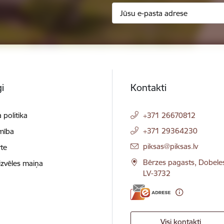
i
Kontakti
 politika
+371 26670812
+371 29364230
mība
E-pasts:
piksas@piksas.lv
te
Bērzes pagasts, Dobele
izvēles maiņa
LV-3732
Visi kontakti