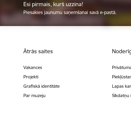
Esi pirmais, kurš uzzina!
Piesakies jaunumu saņemšanai savā e-pastā.
Kājene
Ātrās saites
Noderīg
Vakances
Privātuma
Projekti
Piekļūsta
Grafiskā identitāte
Lapas kar
Par muzeju
Sīkdatņu 