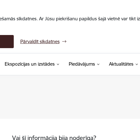
iešamās sīkdatnes. Ar Jūsu piekrišanu papildus šajā vietnē var tikt i
Pārvaldīt sīkdatnes
Ekspozīcijas un izstādes
Piedāvājums
Aktualitātes
Vai šī informācija bija noderīga?