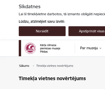
Pāriet uz lapas saturu
Sīkdatnes
Lai šī tīmekļvietne darbotos, tā izmanto obligāti nepiec
Lūdzu, atzīmējiet savu izvēli:
Noraidīt
Apstiprināt visas
Par muzeju
Sākums
Tīmekļa vietnes novērtējums
Tīmekļa vietnes novērtējums