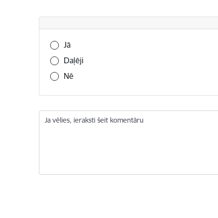
Vai šī informācija bija noderīga?
Jā
Daļēji
Nē
Ja vēlies, ieraksti šeit komentāru