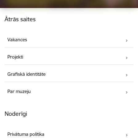
Kājene
Ātrās saites
Vakances
Projekti
Grafiskā identitāte
Par muzeju
Noderīgi
Privātuma politika