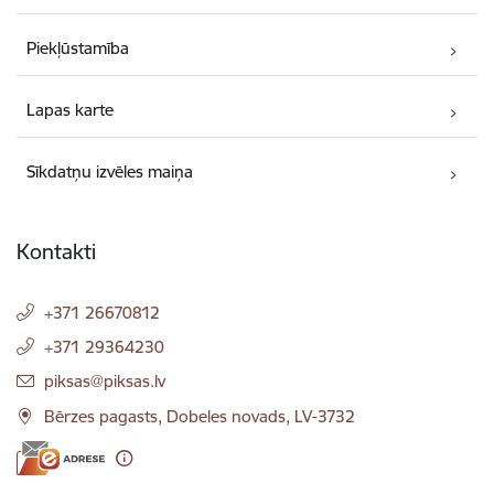
Piekļūstamība
Lapas karte
Sīkdatņu izvēles maiņa
Kontakti
+371 26670812
+371 29364230
E-pasts:
piksas@piksas.lv
Bērzes pagasts, Dobeles novads, LV-3732