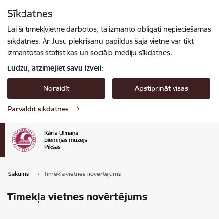
Pāriet uz lapas saturu
Sīkdatnes
Spied
lai meklētu
Enter
Lai šī tīmekļvietne darbotos, tā izmanto obligāti nepieciešamās
sīkdatnes. Ar Jūsu piekrišanu papildus šajā vietnē var tikt
izmantotas statistikas un sociālo mediju sīkdatnes.
Lūdzu, atzīmējiet savu izvēli:
Noraidīt
Apstiprināt visas
Pārvaldīt sīkdatnes
Sākums
Tīmekļa vietnes novērtējums
Tīmekļa vietnes novērtējums