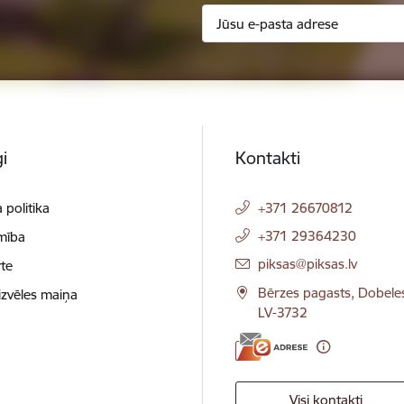
i
Kontakti
 politika
+371 26670812
+371 29364230
mība
E-pasts:
piksas@piksas.lv
te
Bērzes pagasts, Dobele
izvēles maiņa
LV-3732
Visi kontakti