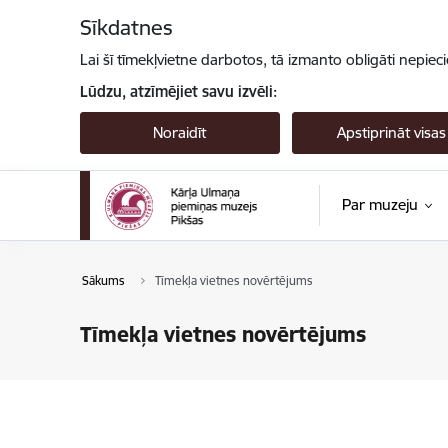
Pāriet uz lapas saturu
Sīkdatnes
Lai šī tīmekļvietne darbotos, tā izmanto obligāti nepiec
Lūdzu, atzīmējiet savu izvēli:
Noraidīt
Apstiprināt visas
Par muzeju
Sākums
Tīmekļa vietnes novērtējums
Tīmekļa vietnes novērtējums