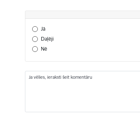
Vai šī informācija bija noderīga?
Jā
Daļēji
Nē
Ja vēlies, ieraksti šeit komentāru