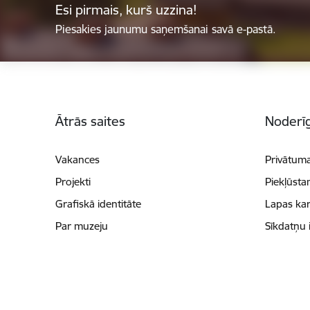
Esi pirmais, kurš uzzina!
Piesakies jaunumu saņemšanai savā e-pastā.
Kājene
Ātrās saites
Noderīg
Vakances
Privātuma
Projekti
Piekļūsta
Grafiskā identitāte
Lapas kar
Par muzeju
Sīkdatņu 