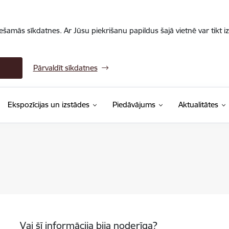
iešamās sīkdatnes. Ar Jūsu piekrišanu papildus šajā vietnē var tikt i
Pārvaldīt sīkdatnes
Ekspozīcijas un izstādes
Piedāvājums
Aktualitātes
Vai šī informācija bija noderīga?