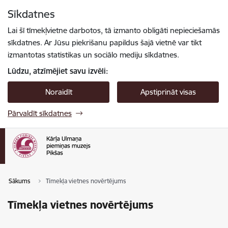
Pāriet uz lapas saturu
Sīkdatnes
Spied
lai meklētu
Enter
Lai šī tīmekļvietne darbotos, tā izmanto obligāti nepieciešamās
sīkdatnes. Ar Jūsu piekrišanu papildus šajā vietnē var tikt
izmantotas statistikas un sociālo mediju sīkdatnes.
Lūdzu, atzīmējiet savu izvēli:
Noraidīt
Apstiprināt visas
Pārvaldīt sīkdatnes
Sākums
Tīmekļa vietnes novērtējums
Tīmekļa vietnes novērtējums