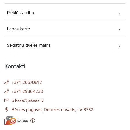
Piekļūstamība
Lapas karte
Sīkdatņu izvēles maiņa
Kontakti
+371 26670812
+371 29364230
E-pasts:
piksas@piksas.lv
Bērzes pagasts, Dobeles novads, LV-3732