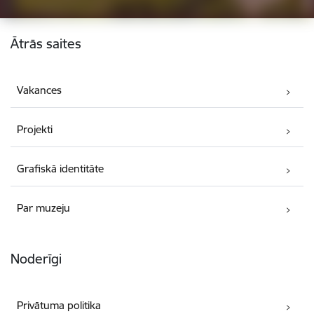
Kājene
Ātrās saites
Vakances
Projekti
Grafiskā identitāte
Par muzeju
Noderīgi
Privātuma politika