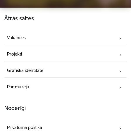
Kājene
Ātrās saites
Vakances
Projekti
Grafiskā identitāte
Par muzeju
Noderīgi
Privātuma politika