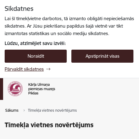
Pāriet uz lapas saturu
Sīkdatnes
Spied
lai meklētu
Enter
Lai šī tīmekļvietne darbotos, tā izmanto obligāti nepieciešamās
sīkdatnes. Ar Jūsu piekrišanu papildus šajā vietnē var tikt
izmantotas statistikas un sociālo mediju sīkdatnes.
Lūdzu, atzīmējiet savu izvēli:
Noraidīt
Apstiprināt visas
Pārvaldīt sīkdatnes
Sākums
Tīmekļa vietnes novērtējums
Tīmekļa vietnes novērtējums