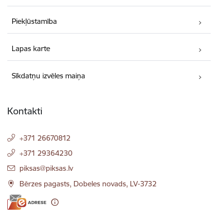
Piekļūstamība
Lapas karte
Sīkdatņu izvēles maiņa
Kontakti
+371 26670812
+371 29364230
E-pasts:
piksas@piksas.lv
Bērzes pagasts, Dobeles novads, LV-3732