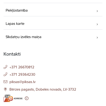
Piekļūstamība
Lapas karte
Sīkdatņu izvēles maiņa
Kontakti
+371 26670812
+371 29364230
E-pasts:
piksas@piksas.lv
Bērzes pagasts, Dobeles novads, LV-3732