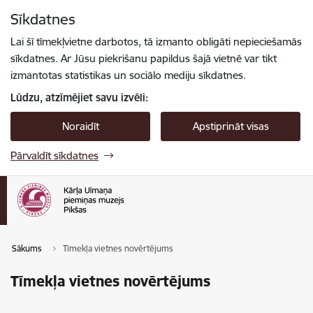
Pāriet uz lapas saturu
Sīkdatnes
Spied
lai meklētu
Enter
Lai šī tīmekļvietne darbotos, tā izmanto obligāti nepieciešamās
sīkdatnes. Ar Jūsu piekrišanu papildus šajā vietnē var tikt
izmantotas statistikas un sociālo mediju sīkdatnes.
Lūdzu, atzīmējiet savu izvēli:
Noraidīt
Apstiprināt visas
Pārvaldīt sīkdatnes
Sākums
Tīmekļa vietnes novērtējums
Tīmekļa vietnes novērtējums