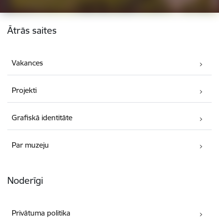
Kājene
Ātrās saites
Vakances
Projekti
Grafiskā identitāte
Par muzeju
Noderīgi
Privātuma politika