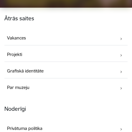
Kājene
Ātrās saites
Vakances
Projekti
Grafiskā identitāte
Par muzeju
Noderīgi
Privātuma politika