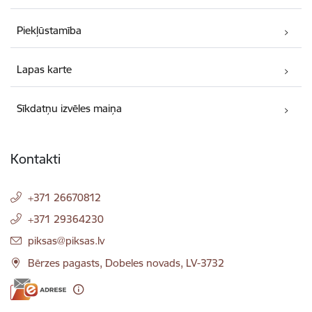
Piekļūstamība
Lapas karte
Sīkdatņu izvēles maiņa
Kontakti
+371 26670812
+371 29364230
E-pasts:
piksas@piksas.lv
Bērzes pagasts, Dobeles novads, LV-3732