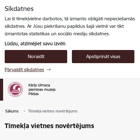
Pāriet uz lapas saturu
Sīkdatnes
Spied
lai meklētu
Enter
Lai šī tīmekļvietne darbotos, tā izmanto obligāti nepieciešamās
sīkdatnes. Ar Jūsu piekrišanu papildus šajā vietnē var tikt
izmantotas statistikas un sociālo mediju sīkdatnes.
Lūdzu, atzīmējiet savu izvēli:
Noraidīt
Apstiprināt visas
Pārvaldīt sīkdatnes
Sākums
Tīmekļa vietnes novērtējums
Tīmekļa vietnes novērtējums