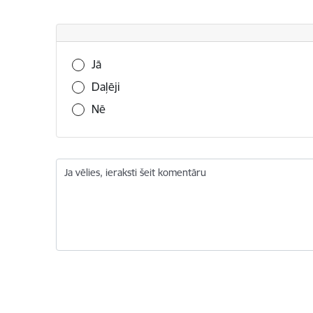
Vai šī informācija bija noderīga?
Jā
Daļēji
Nē
Ja vēlies, ieraksti šeit komentāru