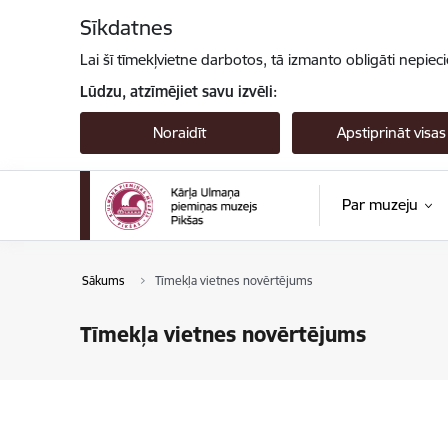
Pāriet uz lapas saturu
Sīkdatnes
Lai šī tīmekļvietne darbotos, tā izmanto obligāti nepiec
Lūdzu, atzīmējiet savu izvēli:
Noraidīt
Apstiprināt visas
Par muzeju
Sākums
Tīmekļa vietnes novērtējums
Tīmekļa vietnes novērtējums