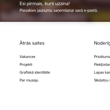
Esi pirmais, kurš uzzina!
Piesakies jaunumu saņemšanai savā e-pastā.
Kājene
Ātrās saites
Noderīg
Vakances
Privātuma
Projekti
Piekļūsta
Grafiskā identitāte
Lapas kar
Par muzeju
Sīkdatņu 