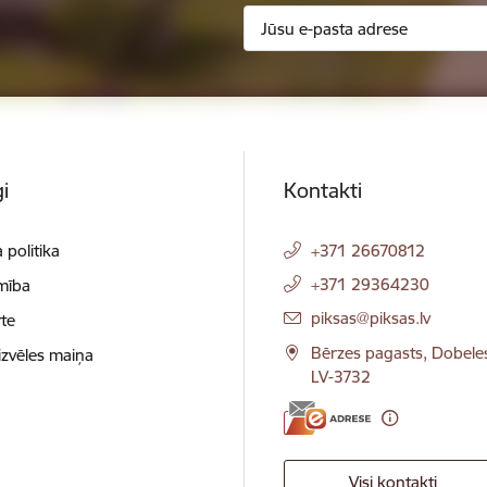
i
Kontakti
 politika
+371 26670812
+371 29364230
mība
E-pasts:
piksas@piksas.lv
te
Bērzes pagasts, Dobele
izvēles maiņa
LV-3732
Visi kontakti