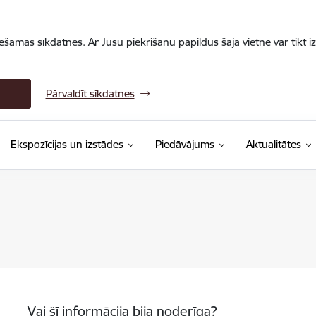
iešamās sīkdatnes. Ar Jūsu piekrišanu papildus šajā vietnē var tikt i
Pārvaldīt sīkdatnes
Ekspozīcijas un izstādes
Piedāvājums
Aktualitātes
Vai šī informācija bija noderīga?