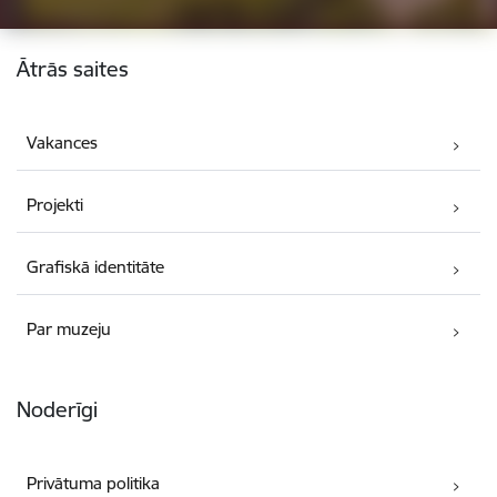
Kājene
Ātrās saites
Vakances
Projekti
Grafiskā identitāte
Par muzeju
Noderīgi
Privātuma politika