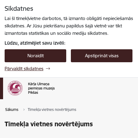
Pāriet uz lapas saturu
Sīkdatnes
Spied
lai meklētu
Enter
Lai šī tīmekļvietne darbotos, tā izmanto obligāti nepieciešamās
sīkdatnes. Ar Jūsu piekrišanu papildus šajā vietnē var tikt
izmantotas statistikas un sociālo mediju sīkdatnes.
Lūdzu, atzīmējiet savu izvēli:
Noraidīt
Apstiprināt visas
Pārvaldīt sīkdatnes
Sākums
Tīmekļa vietnes novērtējums
Tīmekļa vietnes novērtējums