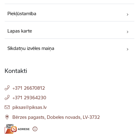
Piekļūstamība
Lapas karte
Sīkdatņu izvēles maiņa
Kontakti
+371 26670812
+371 29364230
E-pasts:
piksas@piksas.lv
Bērzes pagasts, Dobeles novads, LV-3732